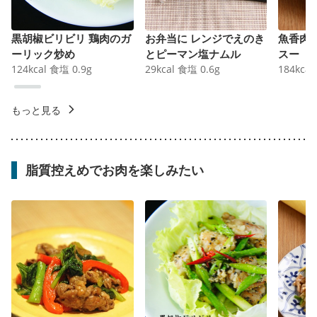
黒胡椒ビリビリ 鶏肉のガ
お弁当に レンジでえのき
魚香肉
ーリック炒め
とピーマン塩ナムル
スー
124
kcal
食塩
0.9
g
29
kcal
食塩
0.6
g
184
kcal
もっと見る
脂質控えめでお肉を楽しみたい