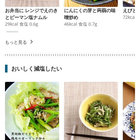
お弁当に レンジでえのき
にんにくの芽と蒟蒻の味
えびと
とピーマン塩ナムル
噌炒め
72
kcal
29
kcal
食塩
0.6
g
46
kcal
食塩
0.7
g
もっと見る
おいしく減塩したい