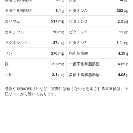
不溶性食物繊維
3.1
g
ビタミンA
202
µg
カリウム
517
mg
ビタミンD
2.2
µg
カルシウム
50
mg
ビタミンK
11
µg
マグネシウム
37
mg
ビタミンE
1.1
mg
リン
276
mg
飽和脂肪酸
4.39
g
鉄
2.2
mg
一価不飽和脂肪酸
6.65
g
亜鉛
2.1
mg
多価不飽和脂肪酸
4.08
g
煮物や麺類の残り汁など、実際には食さないと想定される栄養価は、上
記リストから除いてあります。