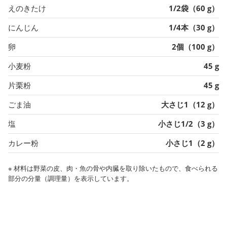
えのきたけ
1/2袋（60 g）
にんじん
1/4本（30 g）
卵
2個（100 g）
小麦粉
45 g
片栗粉
45 g
ごま油
大さじ1（12 g）
塩
小さじ1/2（3 g）
カレー粉
小さじ1（2 g）
※ 材料は野菜の皮、肉・魚の骨や内臓を取り除いたもので、食べられる
部分の分量（調理量）を表示しています。