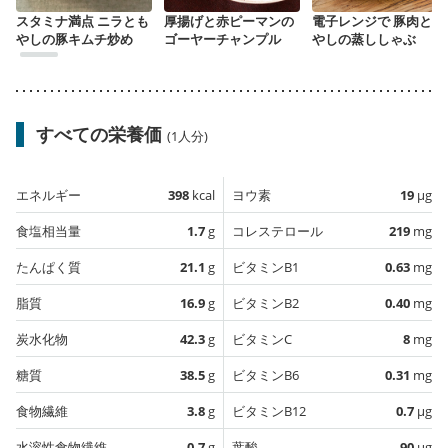
スタミナ満点 ニラとも
厚揚げと赤ピーマンの
電子レンジで 豚肉とも
やしの豚キムチ炒め
ゴーヤーチャンプル
やしの蒸ししゃぶ
すべての栄養価
(1人分)
エネルギー
398
kcal
ヨウ素
19
µg
食塩相当量
1.7
g
コレステロール
219
mg
たんぱく質
21.1
g
ビタミンB1
0.63
mg
脂質
16.9
g
ビタミンB2
0.40
mg
炭水化物
42.3
g
ビタミンC
8
mg
糖質
38.5
g
ビタミンB6
0.31
mg
食物繊維
3.8
g
ビタミンB12
0.7
µg
水溶性食物繊維
0.7
g
葉酸
90
µg