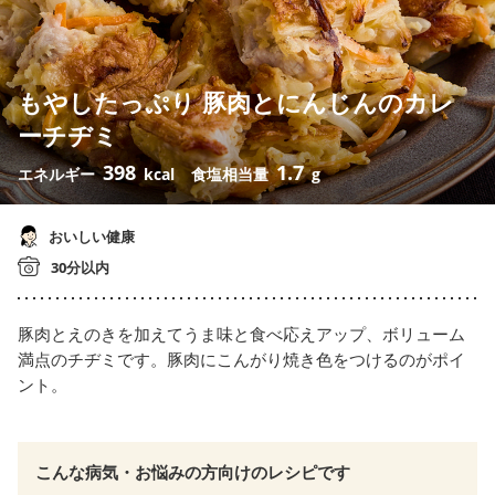
もやしたっぷり 豚肉とにんじんのカレ
ーチヂミ
398
1.7
エネルギー
kcal
食塩相当量
g
おいしい健康
30分以内
豚肉とえのきを加えてうま味と食べ応えアップ、ボリューム
満点のチヂミです。豚肉にこんがり焼き色をつけるのがポイ
ント。
こんな病気・お悩みの方向けのレシピです