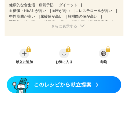
健康的な食生活・病気予防
ダイエット
血糖値・HbA1cが高い
血圧が高い
コレステロールが高い
中性脂肪が高い
尿酸値が高い
肝機能の値が高い
腎機能の値が高い
糖尿病（2型）
高血圧
脂質異常症
さらに表示する
高尿酸血症（痛風）
胃ポリープ
胆石症
慢性膵炎（移行期・寛解期）
非アルコール性脂肪肝
痔
慢性便秘症
過敏性腸症候群（IBS）
睡眠時無呼吸症候群
糖尿病性腎症（第１期）
糖尿病性腎症（第２期）
糖尿病性腎症（第３期）
CKD（ステージ１）
CKD（ステージ２）
乳がん（抗がん剤治療中）
乳がん（ホルモン療法中）
献立に追加
お気に入り
乳がん（放射線治療中）
印刷
乳がん治療を終えた方・経過観察中の方など
飲み込みにくい
食欲がない
妊娠中(初期)
妊婦健診・体重増加が気になる（初期）
妊婦健診・血圧が気になる（初期）
妊婦健診・血糖値が気になる（初期）
妊娠高血圧(中期)
妊娠糖尿病(初期)
産後（母乳）
産後（混合栄養）
産後（ミルク）
骨折
骨粗しょう症
関節リウマチ
乾癬
フレイル（年齢に合わせた体作り）
低栄養予防
貧血対策
ニキビ・肌荒れ
妊活中
更年期