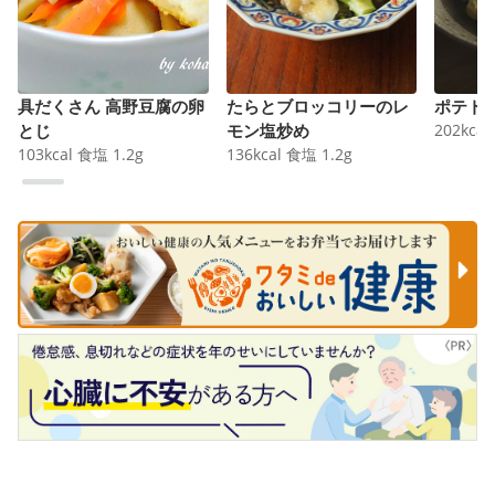
具だくさん 高野豆腐の卵
たらとブロッコリーのレ
ポテト
とじ
モン塩炒め
202
kcal
103
kcal
食塩
1.2
g
136
kcal
食塩
1.2
g