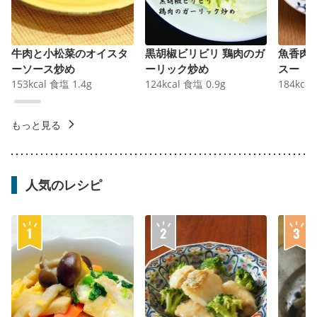
牛肉と小松菜のオイスタ
黒胡椒ビリビリ 鶏肉のガ
魚香肉
ーソース炒め
ーリック炒め
スー
153
kcal
食塩
1.4
g
124
kcal
食塩
0.9
g
184
kcal
もっと見る
人気のレシピ