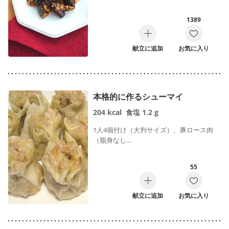
1389
献立に追加
お気に入り
本格的に作るシューマイ
204
kcal
食塩
1.2
g
1人4個付け（大判サイズ）、豚ロース肉
（脂身なし…
55
献立に追加
お気に入り