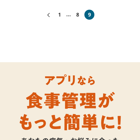
«前へ
1
...
8
9