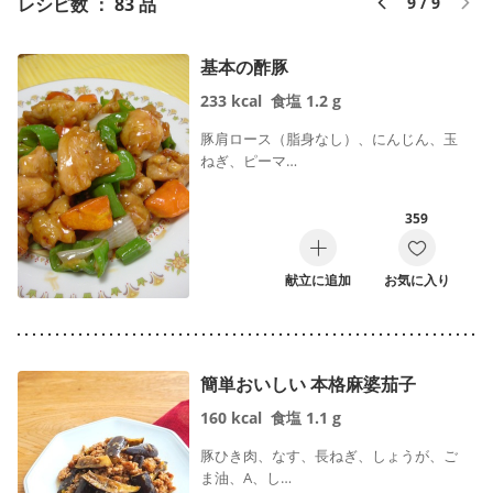
レシピ数 ： 83 品
9 / 9
基本の酢豚
233
kcal
食塩
1.2
g
豚肩ロース（脂身なし）、にんじん、玉
ねぎ、ピーマ…
359
献立に追加
お気に入り
簡単おいしい 本格麻婆茄子
160
kcal
食塩
1.1
g
豚ひき肉、なす、長ねぎ、しょうが、ご
ま油、A、し…