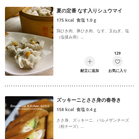
夏の定番 なす入りシュウマイ
175
kcal
食塩
1.0
g
鶏ひき肉、豚ひき肉、なす、玉ねぎ、塩
（塩揉み用）…
129
献立に追加
お気に入り
ズッキーニとささ身の春巻き
158
kcal
食塩
0.4
g
ささ身、ズッキーニ、パルメザンチーズ
（粉チーズ）…