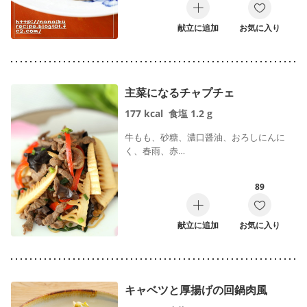
献立に追加
お気に入り
主菜になるチャプチェ
177
kcal
食塩
1.2
g
牛もも、砂糖、濃口醤油、おろしにんに
く、春雨、赤…
89
献立に追加
お気に入り
キャベツと厚揚げの回鍋肉風