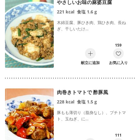
やさしいお味の麻婆豆腐
221
kcal
食塩
1.6
g
木綿豆腐、豚ひき肉、鶏ひき肉、長ね
ぎ、干しいたけ…
159
献立に追加
お気に入り
肉巻きトマトで 酢豚風
228
kcal
食塩
1.5
g
豚もも薄切り（脂身なし）、プチトマ
ト、玉ねぎ、に…
111