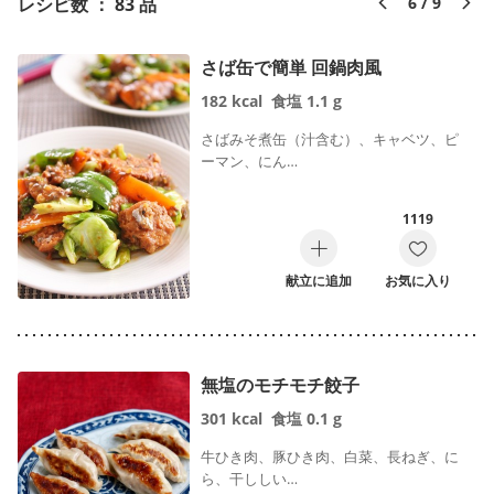
レシピ数 ： 83 品
6 / 9
さば缶で簡単 回鍋肉風
182
kcal
食塩
1.1
g
さばみそ煮缶（汁含む）、キャベツ、ピ
ーマン、にん…
1119
献立に追加
お気に入り
無塩のモチモチ餃子
301
kcal
食塩
0.1
g
牛ひき肉、豚ひき肉、白菜、長ねぎ、に
ら、干ししい…