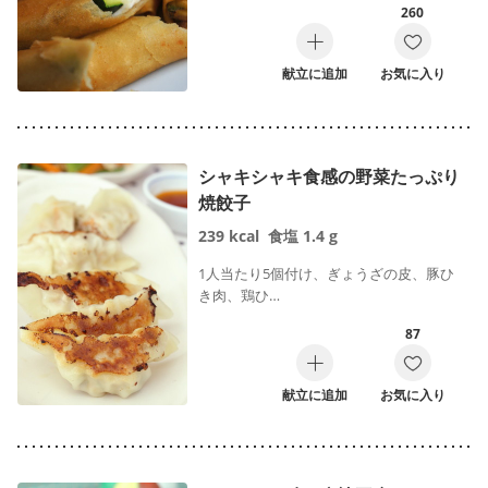
260
献立に追加
お気に入り
シャキシャキ食感の野菜たっぷり
焼餃子
239
kcal
食塩
1.4
g
1人当たり5個付け、ぎょうざの皮、豚ひ
き肉、鶏ひ…
87
献立に追加
お気に入り