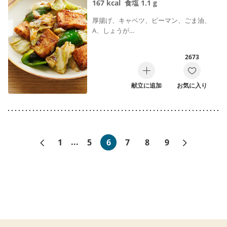
167
kcal
食塩
1.1
g
厚揚げ、キャベツ、ピーマン、ごま油、
A、しょうが…
2673
献立に追加
お気に入り
«前へ
次へ»
1
...
5
6
7
8
9