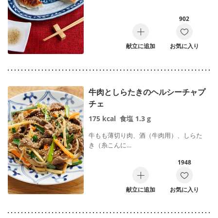
902
献立に追加
お気に入り
牛肉としらたきのヘルシーチャプ
チェ
175
kcal
食塩
1.3
g
牛もも薄切り肉、酒（牛肉用）、しらた
き（糸こんに…
1948
献立に追加
お気に入り