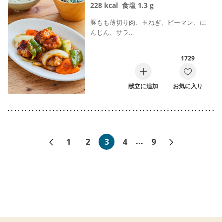
228
kcal
食塩
1.3
g
豚もも薄切り肉、玉ねぎ、ピーマン、に
んじん、サラ…
1729
献立に追加
お気に入り
«前へ
次へ»
1
2
3
4
...
9