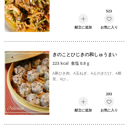
523
献立に追加
お気に入り
きのことひじきの和しゅうまい
223
kcal
食塩
0.8
g
A豚ひき肉、A玉ねぎ、Aえのきだけ、A椎
茸、Aひ…
293
献立に追加
お気に入り