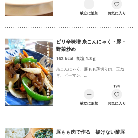
献立に追加
お気に入り
ピリ辛味噌 糸こんにゃく・豚・
野菜炒め
162
kcal
食塩
1.3
g
糸こんにゃく、豚もも薄切り肉、玉ね
ぎ、ピーマン、…
194
献立に追加
お気に入り
豚もも肉で作る 揚げない酢豚