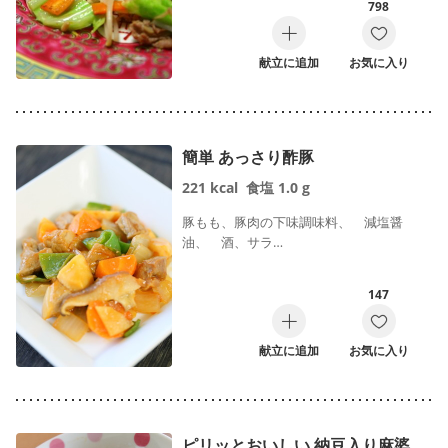
798
献立に追加
お気に入り
簡単 あっさり酢豚
221
kcal
食塩
1.0
g
豚もも、豚肉の下味調味料、 減塩醤
油、 酒、サラ…
147
献立に追加
お気に入り
ピリッとおいしい 納豆入り麻婆