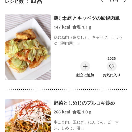
レシピ数 ： 83 品
3 / 9
鶏むね肉とキャベツの回鍋肉風
147
kcal
食塩
1.1
g
鶏むね肉（皮なし）、キャベツ、しょう
ゆ（鶏肉用）…
2025
献立に追加
お気に入り
野菜としめじのプルコギ炒め
266
kcal
食塩
1.0
g
牛こま肉、玉ねぎ、にんじん、ピーマ
ン、しめじ、浸…