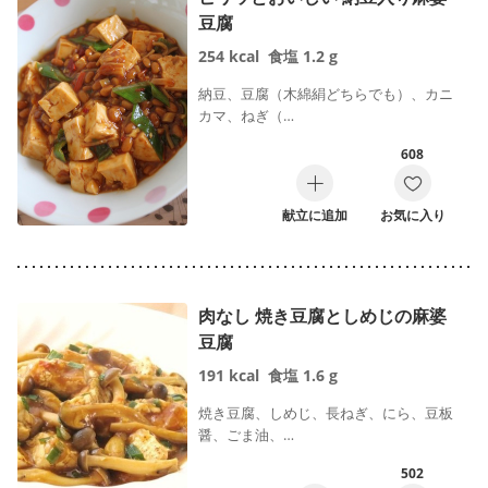
豆腐
254
kcal
食塩
1.2
g
納豆、豆腐（木綿絹どちらでも）、カニ
カマ、ねぎ（…
608
献立に追加
お気に入り
肉なし 焼き豆腐としめじの麻婆
豆腐
191
kcal
食塩
1.6
g
焼き豆腐、しめじ、長ねぎ、にら、豆板
醤、ごま油、…
502