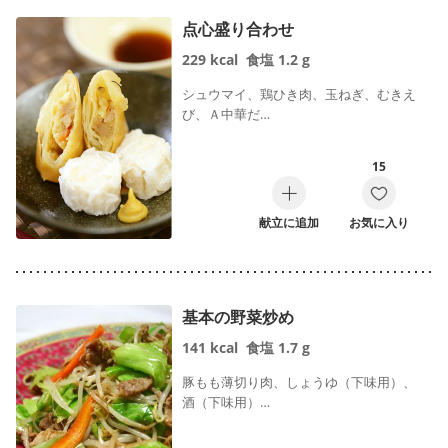
点心盛り合わせ
229
kcal
食塩
1.2
g
シュウマイ、鶏ひき肉、玉ねぎ、むきえ
び、Ａ中華だ…
15
献立に追加
お気に入り
基本の野菜炒め
141
kcal
食塩
1.7
g
豚もも薄切り肉、しょうゆ（下味用）、
酒（下味用）…