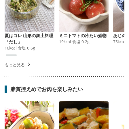
夏はコレ 山形の郷土料理
ミニトマトの冷たい煮物
あじの
「だし」
19
kcal
食塩
0.2
g
75
kcal
16
kcal
食塩
0.6
g
もっと見る
脂質控えめでお肉を楽しみたい