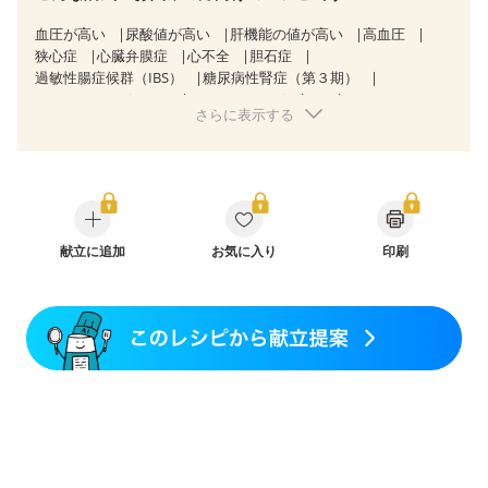
血圧が高い
尿酸値が高い
肝機能の値が高い
高血圧
狭心症
心臓弁膜症
心不全
胆石症
過敏性腸症候群（IBS）
糖尿病性腎症（第３期）
CKD（ステージ３a）
CKD（ステージ３b）
さらに表示する
乳がん（抗がん剤治療中）
乳がん（ホルモン療法中）
乳がん（放射線治療中）
乳がん治療を終えた方・経過観察中の方など
飲み込みにくい
食欲がない
産後（ミルク）
骨折
骨粗しょう症
関節リウマチ
フレイル（年齢に合わせた体作り）
低栄養予防
貧血対策
ニキビ・肌荒れ
献立に追加
妊活中
お気に入り
更年期
印刷