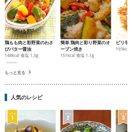
鶏もも肉と彩野菜のわさ
簡単 鶏肉と彩り野菜のオ
ピリ辛
びバター醤油
ーブン焼き
193
kcal
148
kcal
食塩
1.3
g
151
kcal
食塩
1.1
g
もっと見る
人気のレシピ