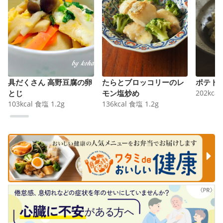
具だくさん 高野豆腐の卵
たらとブロッコリーのレ
ポテト
とじ
モン塩炒め
202
kcal
103
kcal
食塩
1.2
g
136
kcal
食塩
1.2
g