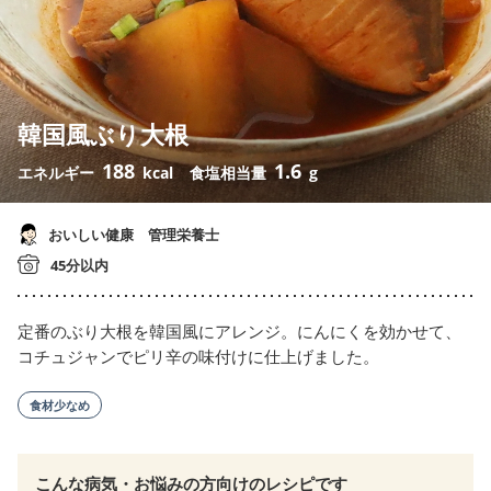
韓国風ぶり大根
188
1.6
エネルギー
kcal
食塩相当量
g
おいしい健康 管理栄養士
45分以内
定番のぶり大根を韓国風にアレンジ。にんにくを効かせて、
コチュジャンでピリ辛の味付けに仕上げました。
食材少なめ
こんな病気・お悩みの方向けのレシピです