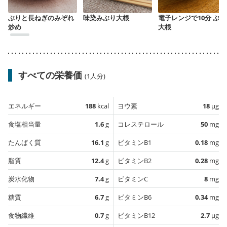
ぶりと長ねぎのみぞれ
味染みぶり大根
電子レンジで10分 ぶり
炒め
大根
すべての栄養価
(1人分)
エネルギー
188
kcal
ヨウ素
18
µg
食塩相当量
1.6
g
コレステロール
50
mg
たんぱく質
16.1
g
ビタミンB1
0.18
mg
脂質
12.4
g
ビタミンB2
0.28
mg
炭水化物
7.4
g
ビタミンC
8
mg
糖質
6.7
g
ビタミンB6
0.34
mg
食物繊維
0.7
g
ビタミンB12
2.7
µg