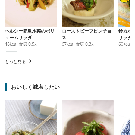
ヘルシー簡単水菜のボリ
ローストビーフピンチョ
鈴カボ
ュームサラダ
ス
サラダ
46
kcal
食塩
0.5
g
67
kcal
食塩
0.3
g
60
kcal
もっと見る
おいしく減塩したい