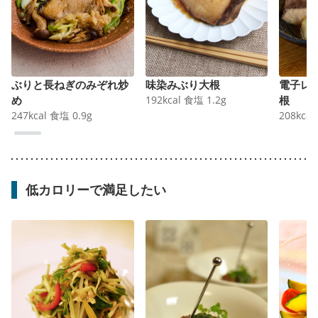
ぶりと長ねぎのみぞれ炒
味染みぶり大根
電子レン
め
192
kcal
食塩
1.2
g
根
247
kcal
食塩
0.9
g
208
kcal
低カロリーで満足したい