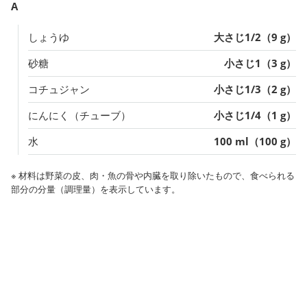
A
しょうゆ
大さじ1/2（9 g）
砂糖
小さじ1（3 g）
コチュジャン
小さじ1/3（2 g）
にんにく（チューブ）
小さじ1/4（1 g）
水
100 ml（100 g）
※ 材料は野菜の皮、肉・魚の骨や内臓を取り除いたもので、食べられる
部分の分量（調理量）を表示しています。