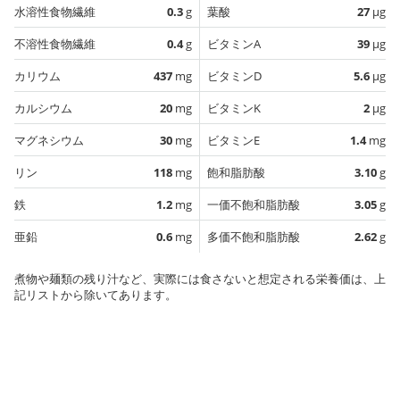
水溶性食物繊維
0.3
g
葉酸
27
µg
不溶性食物繊維
0.4
g
ビタミンA
39
µg
カリウム
437
mg
ビタミンD
5.6
µg
カルシウム
20
mg
ビタミンK
2
µg
マグネシウム
30
mg
ビタミンE
1.4
mg
リン
118
mg
飽和脂肪酸
3.10
g
鉄
1.2
mg
一価不飽和脂肪酸
3.05
g
亜鉛
0.6
mg
多価不飽和脂肪酸
2.62
g
煮物や麺類の残り汁など、実際には食さないと想定される栄養価は、上
記リストから除いてあります。