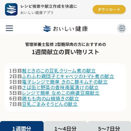
管理栄養士監修 2型糖尿病の方におすすめの
1週間献立の買い物リスト
1日目
鮭ときのこの豆乳クリーム煮の献立
2日目
ふわふわ鶏団子とキャベツのトマト煮の献立
3日目
電子レンジで簡単 きのこ豚キムチの献立
4日目
さば缶と野菜の香味南蛮漬けの献立
5日目
レンジで簡単 なめこの麻婆豆腐献立
6日目
鶏もも肉の山椒焼きの献立
7日目
豆乳ごまみそうどんの献立
1週間分
1〜4日分
5〜7日分