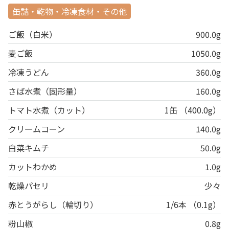
缶詰・乾物・冷凍食材・その他
ご飯（白米）
900.0g
麦ご飯
1050.0g
冷凍うどん
360.0g
さば水煮（固形量）
160.0g
トマト水煮（カット）
1缶 （400.0g）
クリームコーン
140.0g
白菜キムチ
50.0g
カットわかめ
1.0g
乾燥パセリ
少々
赤とうがらし（輪切り）
1/6本 （0.1g）
粉山椒
0.8g