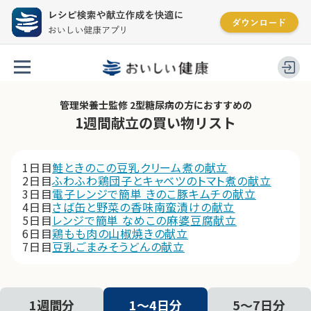
管理栄養士監修 2型糖尿病の方におすすめの
1週間献立の買い物リスト
1日目
鮭ときのこの豆乳クリーム煮の献立
2日目
ふわふわ鶏団子とキャベツのトマト煮の献立
3日目
電子レンジで簡単 きのこ豚キムチの献立
4日目
さば缶と野菜の香味南蛮漬けの献立
5日目
レンジで簡単 なめこの麻婆豆腐献立
6日目
鶏もも肉の山椒焼きの献立
7日目
豆乳ごまみそうどんの献立
1週間分
1〜4日分
5〜7日分