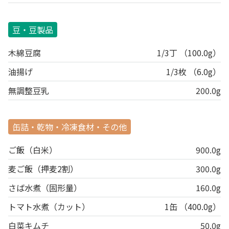
豆・豆製品
木綿豆腐
1/3丁 （100.0g）
油揚げ
1/3枚 （6.0g）
無調整豆乳
200.0g
缶詰・乾物・冷凍食材・その他
ご飯（白米）
900.0g
麦ご飯（押麦2割）
300.0g
さば水煮（固形量）
160.0g
トマト水煮（カット）
1缶 （400.0g）
白菜キムチ
50.0g