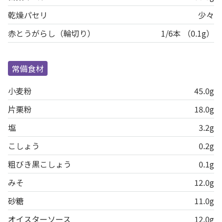
乾燥パセリ
少々
赤とうがらし（輪切り）
1/6本 （0.1g）
常備食材
小麦粉
45.0g
片栗粉
18.0g
塩
3.2g
こしょう
0.2g
粗びき黒こしょう
0.1g
みそ
12.0g
砂糖
11.0g
オイスターソース
12.0g