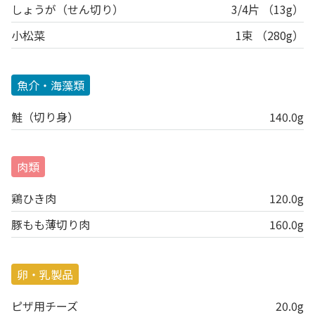
しょうが（せん切り）
3/4片 （13g）
小松菜
1束 （280g）
魚介・海藻類
鮭（切り身）
140.0g
肉類
鶏ひき肉
120.0g
豚もも薄切り肉
160.0g
卵・乳製品
ピザ用チーズ
20.0g