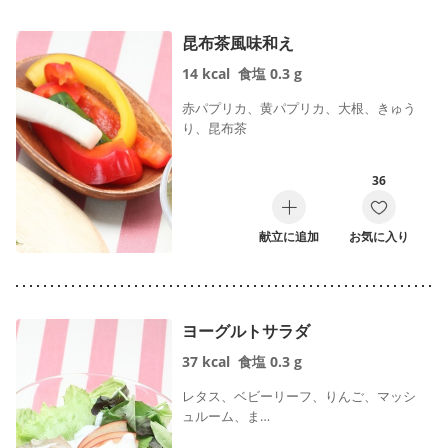
昆布茶風味和え
14
kcal
食塩
0.3
g
赤パプリカ、黄パプリカ、大根、きゅう
り、昆布茶
36
献立に追加
お気に入り
ヨーグルトサラダ
37
kcal
食塩
0.3
g
レタス、ベビーリーフ、りんご、マッシ
ュルーム、ま…