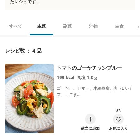
たレシピです。
すべて
主菜
副菜
汁物
主食
レシピ数 ： 4 品
トマトのゴーヤチャンプルー
199
kcal
食塩
1.8
g
ゴーヤー、トマト、木綿豆腐、卵（Lサイ
ズ）、ごま…
83
献立に追加
お気に入り