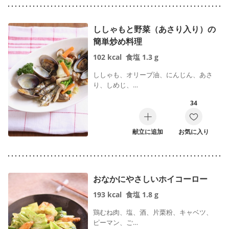
ししゃもと野菜（あさり入り）の
簡単炒め料理
102
kcal
食塩
1.3
g
ししゃも、オリーブ油、にんじん、あさ
り、しめじ、…
34
献立に追加
お気に入り
おなかにやさしいホイコーロー
193
kcal
食塩
1.8
g
鶏むね肉、塩、酒、片栗粉、キャベツ、
ピーマン、ご…