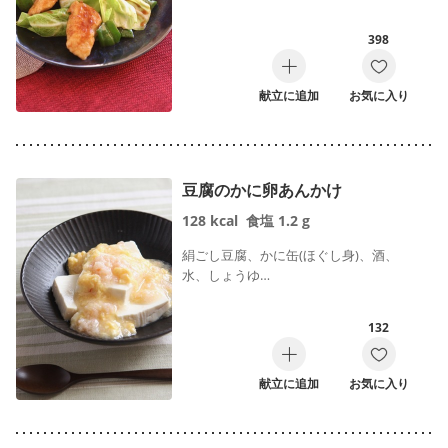
398
献立に追加
お気に入り
豆腐のかに卵あんかけ
128
kcal
食塩
1.2
g
絹ごし豆腐、かに缶(ほぐし身)、酒、
水、しょうゆ…
132
献立に追加
お気に入り