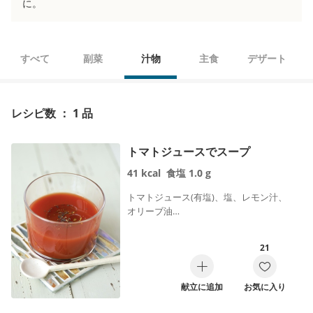
に。
すべて
副菜
汁物
主食
デザート
レシピ数 ： 1 品
トマトジュースでスープ
41
kcal
食塩
1.0
g
トマトジュース(有塩)、塩、レモン汁、
オリーブ油…
21
献立に追加
お気に入り