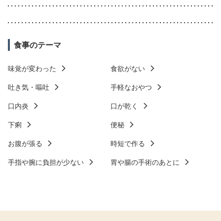
食事のテーマ
味覚が変わった
食欲がない
吐き気・嘔吐
手軽なおやつ
口内炎
口が乾く
下痢
便秘
お腹が張る
時短で作る
手指や腕に負担が少ない
胃や腸の手術のあとに