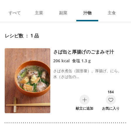
すべて
主菜
副菜
汁物
主食
レシピ数 ： 1 品
さば缶と厚揚げのごまみそ汁
206
kcal
食塩
1.3
g
さば水煮缶（固形量）、厚揚げ、にら、
水（さば缶の…
184
献立に追加
お気に入り