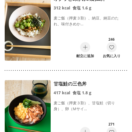
お弁当向き
312
kcal
食塩
1.6
g
麦ご飯（押麦３割）、納豆、納豆のた
れ、味付きめか…
調理時間で絞り込む
246
献立に追加
お気に入り
作り方で絞り込む
甘塩鮭の三色丼
混ぜるだけ
切って焼くだけ
417
kcal
食塩
1.8
g
麦ご飯（押麦３割）、甘塩鮭（切り
煮るだけ
電子レンジだけ
身）、卵（Mサイ…
オーブントースターだけ
フライパンひとつ
271