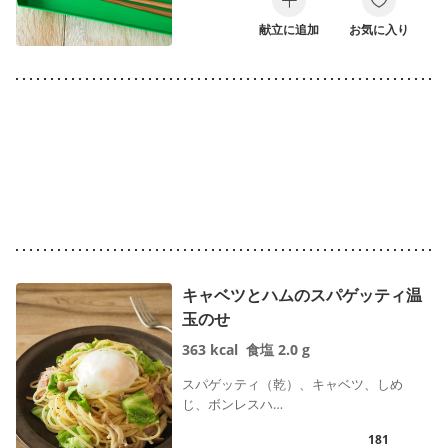
鍋ひとつ
包丁いらず
献立に追加
お気に入り
力がいらない料理
常備食材で
缶詰で
食材一品で
火を使わない
レシピ作者名で絞り込む
キャベツとハムのスパゲッティ温
玉のせ
363
kcal
食塩
2.0
g
スパゲッティ（乾）、キャベツ、しめ
検索
じ、ボンレスハ…
181