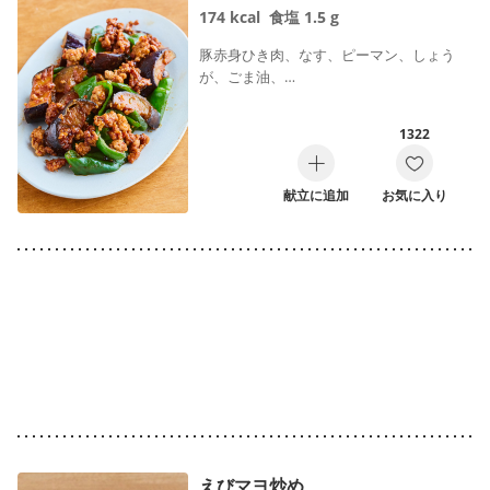
174
kcal
食塩
1.5
g
豚赤身ひき肉、なす、ピーマン、しょう
が、ごま油、…
1322
献立に追加
お気に入り
えびマヨ炒め