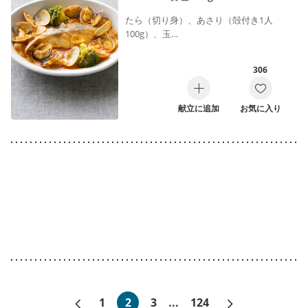
たら（切り身）、あさり（殻付き1人
100g）、玉…
306
献立に追加
お気に入り
«前へ
次へ»
1
2
3
...
124