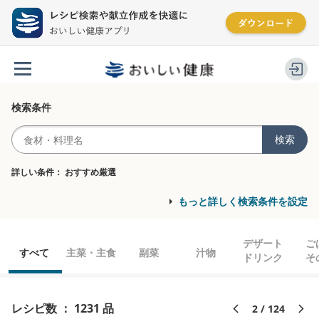
検索条件
検索
詳しい条件： おすすめ厳選
もっと詳しく検索条件を設定
デザート
ご
すべて
主菜・主食
副菜
汁物
キーワード
ドリンク
そ
を含まない
レシピ数 ： 1231 品
2 / 124