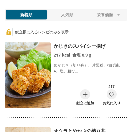
食事のお悩みに合わせて絞り込む
新着順
人気順
栄養価順
※食事のお悩み選択時は、レシピの特徴に応じて表示順が調整されま
す。「
人気順
」「
新着順
」で並べ替えることはできません。
献立帳に入るレシピのみを表示
かじきのスパイシー揚げ
塩分が気になる
食物繊維をとりたい
217
kcal
食塩
0.9
g
便秘
お腹がゆるい
めかじき（切り身）、片栗粉、揚げ油、
A、塩、粗び…
風邪
口内炎
417
むくみが気になる
やわらかい
献立に追加
お気に入り
あたたかい
さっぱり
すぐできる
作り置き向き
オクラとめかぶの納豆丼