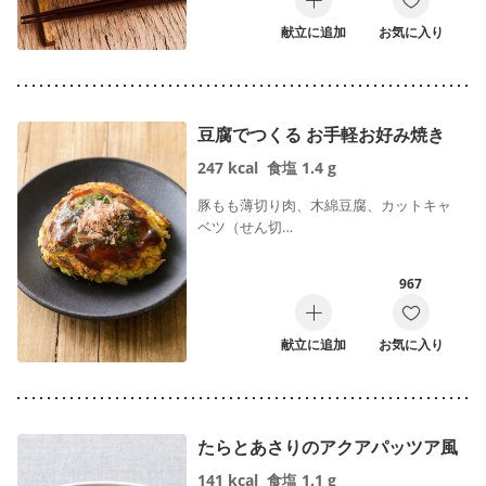
献立に追加
お気に入り
豆腐でつくる お手軽お好み焼き
247
kcal
食塩
1.4
g
豚もも薄切り肉、木綿豆腐、カットキャ
ベツ（せん切…
967
献立に追加
お気に入り
たらとあさりのアクアパッツア風
141
kcal
食塩
1.1
g