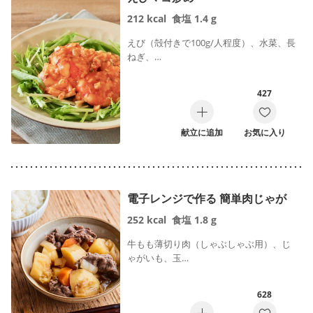
212
kcal
食塩
1.4
g
えび（殻付きで100g/人程度）、水菜、長
ねぎ、…
427
献立に追加
お気に入り
電子レンジで作る 簡単肉じゃが
252
kcal
食塩
1.8
g
牛もも薄切り肉（しゃぶしゃぶ用）、じ
ゃがいも、玉…
628