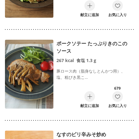
献立に追加
お気に入り
ポークソテー たっぷりきのこの
ソース
267
kcal
食塩
1.3
g
豚ロース肉（脂身なしとんかつ用）、
塩、粗びき黒こ…
679
献立に追加
お気に入り
なすのピリ辛みそ炒め