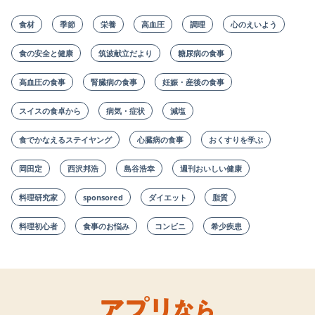
食材
季節
栄養
高血圧
調理
心のえいよう
食の安全と健康
筑波献立だより
糖尿病の食事
高血圧の食事
腎臓病の食事
妊娠・産後の食事
スイスの食卓から
病気・症状
減塩
食でかなえるステイヤング
心臓病の食事
おくすりを学ぶ
岡田定
西沢邦浩
島谷浩幸
週刊おいしい健康
料理研究家
sponsored
ダイエット
脂質
料理初心者
食事のお悩み
コンビニ
希少疾患