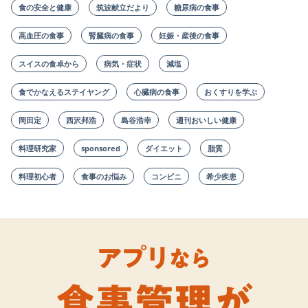
食の安全と健康
筑波献立だより
糖尿病の食事
高血圧の食事
腎臓病の食事
妊娠・産後の食事
スイスの食卓から
病気・症状
減塩
食でかなえるステイヤング
心臓病の食事
おくすりを学ぶ
岡田定
西沢邦浩
島谷浩幸
週刊おいしい健康
料理研究家
sponsored
ダイエット
脂質
料理初心者
食事のお悩み
コンビニ
希少疾患