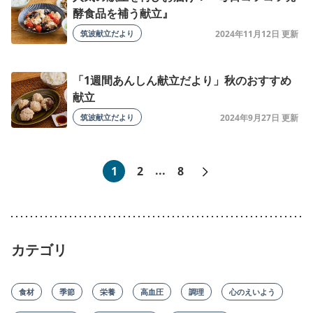
酵食品を補う献立』
筑波献立だより
2024年11月12日
「1週間あんしん献立だより」秋のおすすめ
献立
筑波献立だより
2024年9月27日
次へ»
1
2
...
8
カテゴリ
食材
季節
栄養
高血圧
調理
心のえいよう