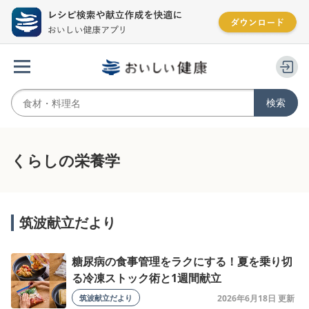
くらしの栄養学
筑波献立だより
糖尿病の食事管理をラクにする！夏を乗り切
る冷凍ストック術と1週間献立
筑波献立だより
2026年6月18日