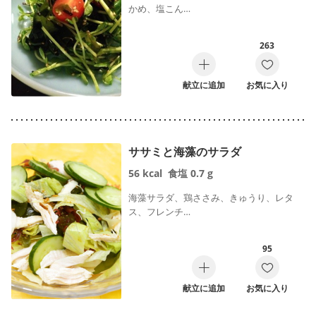
かめ、塩こん…
263
献立に追加
お気に入り
ササミと海藻のサラダ
56
kcal
食塩
0.7
g
海藻サラダ、鶏ささみ、きゅうり、レタ
ス、フレンチ…
95
献立に追加
お気に入り