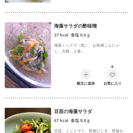
海藻サラダの酢味噌
27
kcal
食塩
0.6
g
海藻ミックス（乾）、お刺身こんにゃ
く、大根、人参…
6
献立に追加
お気に入り
豆苗の海藻サラダ
67
kcal
食塩
0.8
g
豆苗、ミニトマト、乾燥ひじき、乾燥わ