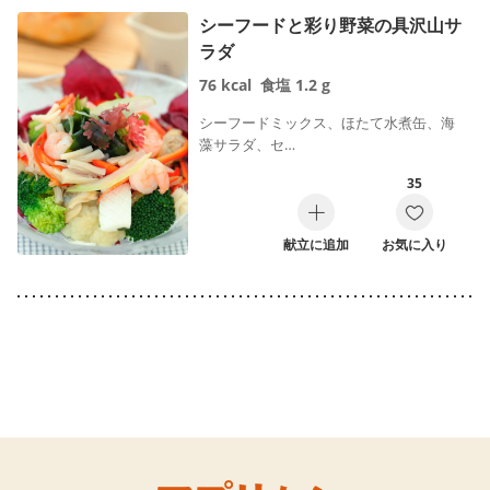
シーフードと彩り野菜の具沢山サ
ラダ
76
kcal
食塩
1.2
g
シーフードミックス、ほたて水煮缶、海
藻サラダ、セ…
35
献立に追加
お気に入り