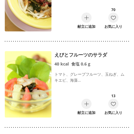
70
献立に追加
お気に入り
えびとフルーツのサラダ
40
kcal
食塩
0.6
g
トマト、グレープフルーツ、玉ねぎ、ム
キエビ、海藻…
13
献立に追加
お気に入り