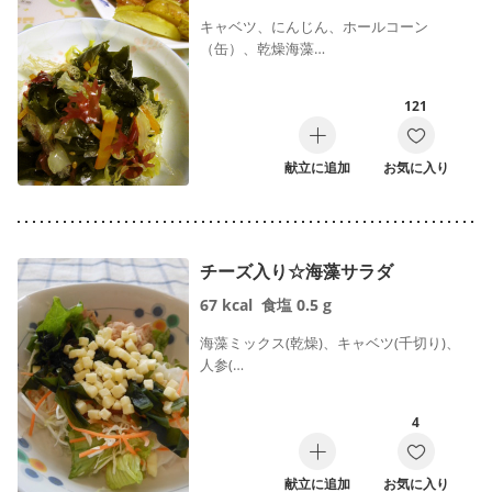
キャベツ、にんじん、ホールコーン
（缶）、乾燥海藻…
121
献立に追加
お気に入り
チーズ入り☆海藻サラダ
67
kcal
食塩
0.5
g
海藻ミックス(乾燥)、キャベツ(千切り)、
人参(…
4
献立に追加
お気に入り