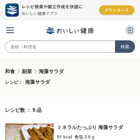
和食
副菜
海藻サラダ
海藻サラダ
レシピ：
レシピ数 ： 9 品
ミネラルたっぷり 海藻サラダ
91
kcal
食塩
2.8
g