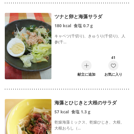
ツナと卵と海藻サラダ
180
kcal
食塩
0.7
g
キャベツ(千切り)、きゅうり(千切り)、人
参(千…
41
献立に追加
お気に入り
海藻とひじきと大根のサラダ
57
kcal
食塩
1.3
g
乾燥海藻ミックス、乾燥ひじき、大根、
大根おろし（…