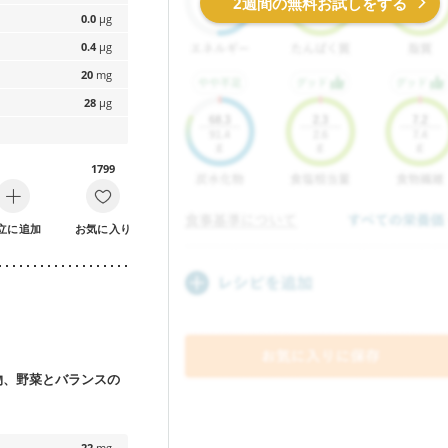
2週間の無料お試しをする
0.0
µg
0.4
µg
20
mg
28
µg
1799
立に追加
お気に入り
物、野菜とバランスの
22
mg