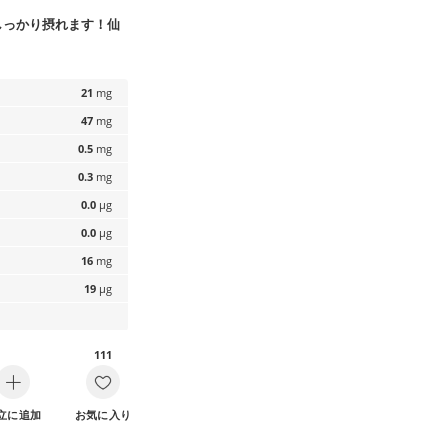
しっかり摂れます！仙
21
mg
47
mg
0.5
mg
0.3
mg
0.0
µg
0.0
µg
16
mg
19
µg
111
立に追加
お気に入り