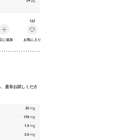
24
µg
122
立に追加
お気に入り
ら、是非お試しくださ
25
mg
170
mg
1.5
mg
2.6
mg