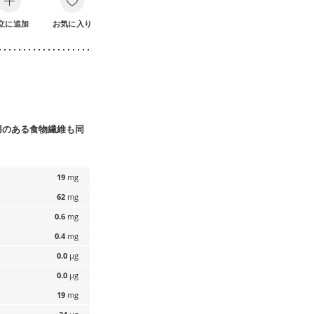
立に追加
お気に入り
用のある食物繊維も同
19
mg
62
mg
0.6
mg
0.4
mg
0.0
µg
0.0
µg
19
mg