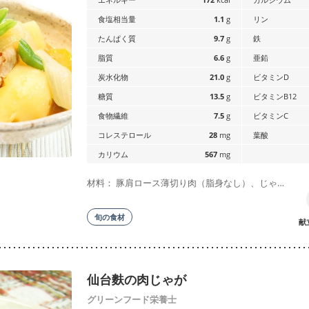
食塩相当量
1.1
g
リン
たんぱく質
9.7
g
鉄
脂質
6.6
g
亜鉛
炭水化物
21.0
g
ビタミンD
糖質
13.5
g
ビタミンB12
食物繊維
7.5
g
ビタミンC
コレステロール
28
mg
葉酸
カリウム
567
mg
材料： 豚肩ロース薄切り肉（脂身なし）、じゃ…
旬の食材
献
仙台麩の肉じゃが
グリーンフード栄養士