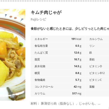
キムチ肉じゃが
Fujiレシピ
食欲がないと感じたときには、少しピリっとした肉じ
エネルギー
191
kcal
カルシウム
食塩相当量
0.5
g
リン
たんぱく質
12.6
g
鉄
脂質
10.7
g
亜鉛
炭水化物
14.5
g
ビタミンD
糖質
8.8
g
ビタミンB12
食物繊維
5.7
g
ビタミンC
コレステロール
42
mg
葉酸
カリウム
517
mg
材料： 豚薄切り肉（脂身なし）、じゃがいも、…