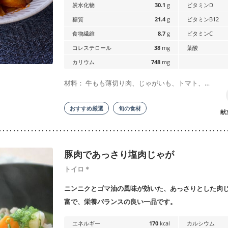
炭水化物
30.1
g
ビタミンD
糖質
21.4
g
ビタミンB12
食物繊維
8.7
g
ビタミンC
コレステロール
38
mg
葉酸
カリウム
748
mg
材料： 牛もも薄切り肉、じゃがいも、トマト、…
おすすめ厳選
旬の食材
献
豚肉であっさり塩肉じゃが
トイロ＊
ニンニクとゴマ油の風味が効いた、あっさりとした肉
富で、栄養バランスの良い一品です。
エネルギー
170
kcal
カルシウム