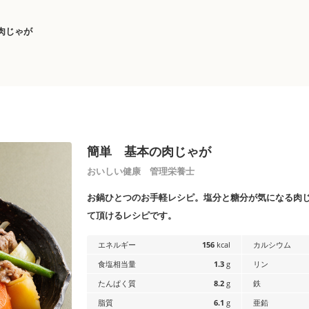
肉じゃが
簡単 基本の肉じゃが
おいしい健康 管理栄養士
お鍋ひとつのお手軽レシピ。塩分と糖分が気になる肉
て頂けるレシピです。
エネルギー
156
kcal
カルシウム
食塩相当量
1.3
g
リン
たんぱく質
8.2
g
鉄
脂質
6.1
g
亜鉛