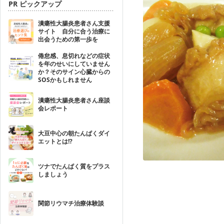
PR ピックアップ
潰瘍性大腸炎患者さん支援
サイト 自分に合う治療に
出会うための第一歩を
倦怠感、息切れなどの症状
を年のせいにしていません
か？そのサイン心臓からの
SOSかもしれません
潰瘍性大腸炎患者さん座談
会レポート
大豆中心の朝たんぱくダイ
エットとは!?
ツナでたんぱく質をプラス
しましょう
関節リウマチ治療体験談