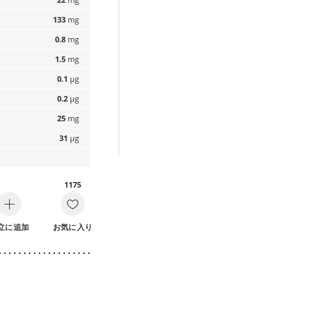
133
mg
0.8
mg
1.5
mg
0.1
µg
0.2
µg
25
mg
31
µg
1175
立に追加
お気に入り