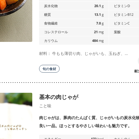
炭水化物
20.1
g
ビタミンD
糖質
13.1
g
ビタミンB12
食物繊維
7.0
g
ビタミンC
コレステロール
21
mg
葉酸
カリウム
484
mg
材料： 牛もも薄切り肉、じゃがいも、玉ねぎ、…
旬の食材
献
基本の肉じゃが
こと味
肉じゃがは、豚肉のたんぱく質、じゃがいもの炭水化
良い一品。ほっとするやさしい味わいも魅力です。
エネルギー
172
kcal
カルシウム