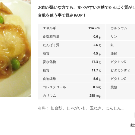
お肉が嫌いな方でも、食べやすいお麩でたんぱく質が
台麩を使う事で旨みもUP！
エネルギー
114
kcal
カルシウム
食塩相当量
0.6
g
リン
たんぱく質
2.6
g
鉄
脂質
4.5
g
亜鉛
炭水化物
17.3
g
ビタミンD
糖質
11.7
g
ビタミンB12
食物繊維
5.6
g
ビタミンC
コレステロール
0
mg
葉酸
カリウム
288
mg
材料： 仙台麩、じゃがいも、玉ねぎ、にんじん…
献