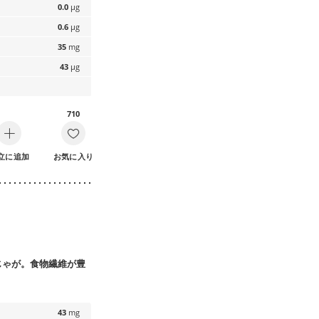
0.0
µg
0.6
µg
35
mg
43
µg
710
立に追加
お気に入り
じゃが。食物繊維が豊
43
mg