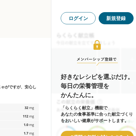
ログイン
新規登録
好きなレシピを選ぶだけ。
毎日の栄養管理を
じゃがですが、安心し
かんたんに。
「らくらく献立」機能で
32
mg
あなたの食事基準に合った献立づくり
112
mg
をおいしい健康がサポートします。
1.0
mg
1.7
mg