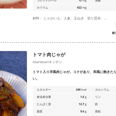
コレステロール
12
mg
葉酸
カリウム
422
mg
材料： じゃがいも、人参、玉ねぎ、切り昆布、…
献
トマト肉じゃが
marimariキッチン
トマト入り洋風肉じゃが。コクがあり、和風に飽きた
い。
エネルギー
240
kcal
カルシウム
食塩相当量
1.6
g
リン
たんぱく質
12.7
g
鉄
脂質
9.6
g
亜鉛