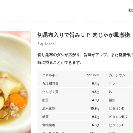
献
切昆布入りで旨みＵＰ 肉じゃが風煮物
Fujiレシピ
切り昆布のダシが広がり、旨味がアップ。また整腸作
時に摂ることができます。
エネルギー
110
kcal
カルシウム
食塩相当量
0.4
g
リン
たんぱく質
4.3
g
鉄
脂質
4.9
g
亜鉛
炭水化物
15.9
g
ビタミンD
糖質
9.6
g
ビタミンB12
食物繊維
6.3
g
ビタミンC