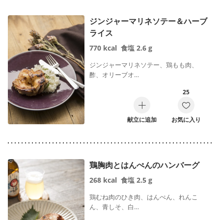
ジンジャーマリネソテー＆ハーブ
ライス
770
kcal
食塩
2.6
g
ジンジャーマリネソテー、鶏もも肉、
酢、オリーブオ…
25
献立に追加
お気に入り
鶏胸肉とはんぺんのハンバーグ
268
kcal
食塩
2.5
g
鶏むね肉のひき肉、はんぺん、れんこ
ん、青しそ、白…