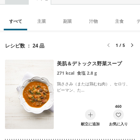
すべて
主菜
副菜
汁物
主食
レシピ数 ： 24 品
1 / 5
美肌＆デトックス野菜スープ
271
kcal
食塩
2.8
g
鶏ささみ（または鶏むね肉）、セロリ、
ピーマン、た…
460
献立に追加
お気に入り