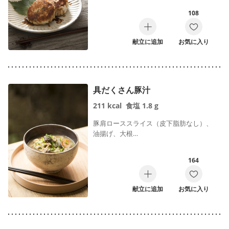
108
献立に追加
お気に入り
具だくさん豚汁
211
kcal
食塩
1.8
g
豚肩ローススライス（皮下脂肪なし）、
油揚げ、大根…
164
献立に追加
お気に入り