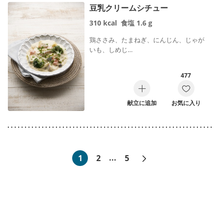
豆乳クリームシチュー
310
kcal
食塩
1.6
g
鶏ささみ、たまねぎ、にんじん、じゃが
いも、しめじ…
477
献立に追加
お気に入り
次へ»
1
2
...
5