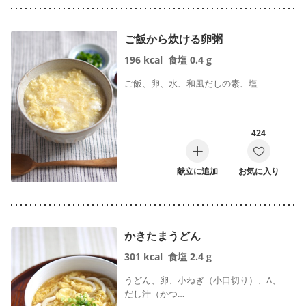
ご飯から炊ける卵粥
196
kcal
食塩
0.4
g
ご飯、卵、水、和風だしの素、塩
424
献立に追加
お気に入り
かきたまうどん
301
kcal
食塩
2.4
g
うどん、卵、小ねぎ（小口切り）、A、
だし汁（かつ…