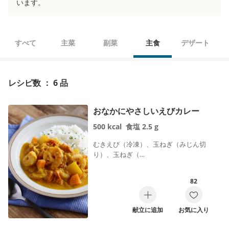
います。
すべて
主菜
副菜
主食
デザート
レシピ数 ： 6 品
おなかにやさしいえびカレー
500
kcal
食塩
2.5
g
むきえび（冷凍）、玉ねぎ（みじん切
り）、玉ねぎ（…
82
献立に追加
お気に入り