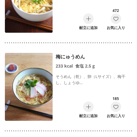
472
献立に追加
お気に入り
梅にゅうめん
233
kcal
食塩
2.5
g
そうめん（乾）、卵（Lサイズ）、梅干
し、しょうゆ…
185
献立に追加
お気に入り