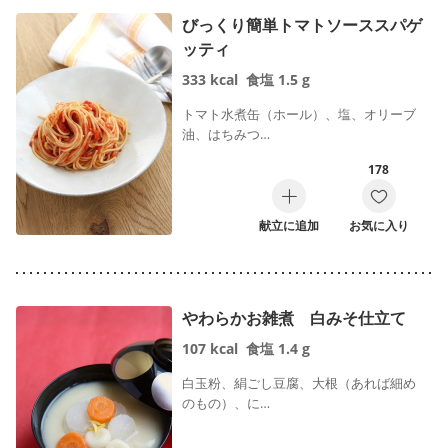
びっくり簡単トマトソーススパゲ
ッティ
333
kcal
食塩
1.5
g
トマト水煮缶（ホール）、塩、オリーブ
油、はちみつ…
178
献立に追加
お気に入り
やわらかお雑煮 白みそ仕立て
107
kcal
食塩
1.4
g
白玉粉、絹ごし豆腐、大根（あれば細め
のもの）、に…