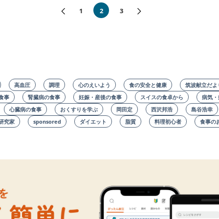
«前へ
次へ»
1
2
3
高血圧
調理
心のえいよう
食の安全と健康
筑波献立だよ
食事
腎臓病の食事
妊娠・産後の食事
スイスの食卓から
病気・
心臓病の食事
おくすりを学ぶ
岡田定
西沢邦浩
島谷浩幸
研究家
sponsored
ダイエット
脂質
料理初心者
食事の