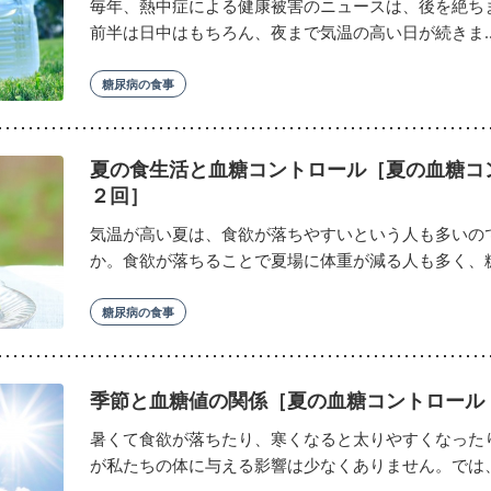
毎年、熱中症による健康被害のニュースは、後を絶ちま
前半は日中はもちろん、夜まで気温の高い日が続きま..
糖尿病の食事
夏の食生活と血糖コントロール［夏の血糖コ
２回］
気温が高い夏は、食欲が落ちやすいという人も多いの
か。食欲が落ちることで夏場に体重が減る人も多く、糖尿
糖尿病の食事
季節と血糖値の関係［夏の血糖コントロール
暑くて食欲が落ちたり、寒くなると太りやすくなった
が私たちの体に与える影響は少なくありません。では、糖