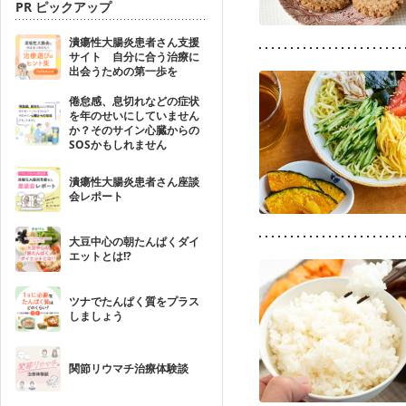
PR ピックアップ
潰瘍性大腸炎患者さん支援
サイト 自分に合う治療に
出会うための第一歩を
倦怠感、息切れなどの症状
を年のせいにしていません
か？そのサイン心臓からの
SOSかもしれません
潰瘍性大腸炎患者さん座談
会レポート
大豆中心の朝たんぱくダイ
エットとは!?
ツナでたんぱく質をプラス
しましょう
関節リウマチ治療体験談