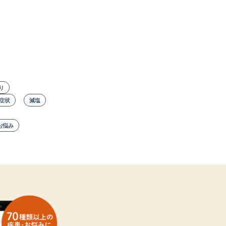
り
症状
減塩
お悩み