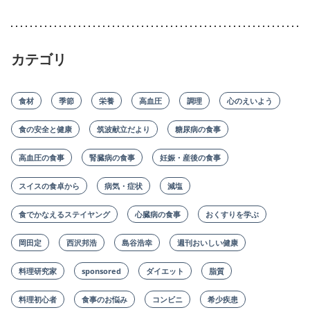
カテゴリ
食材
季節
栄養
高血圧
調理
心のえいよう
食の安全と健康
筑波献立だより
糖尿病の食事
高血圧の食事
腎臓病の食事
妊娠・産後の食事
スイスの食卓から
病気・症状
減塩
食でかなえるステイヤング
心臓病の食事
おくすりを学ぶ
岡田定
西沢邦浩
島谷浩幸
週刊おいしい健康
料理研究家
sponsored
ダイエット
脂質
料理初心者
食事のお悩み
コンビニ
希少疾患