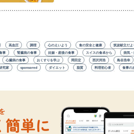
高血圧
調理
心のえいよう
食の安全と健康
筑波献立だよ
食事
腎臓病の食事
妊娠・産後の食事
スイスの食卓から
病気・
心臓病の食事
おくすりを学ぶ
岡田定
西沢邦浩
島谷浩幸
研究家
sponsored
ダイエット
脂質
料理初心者
食事の