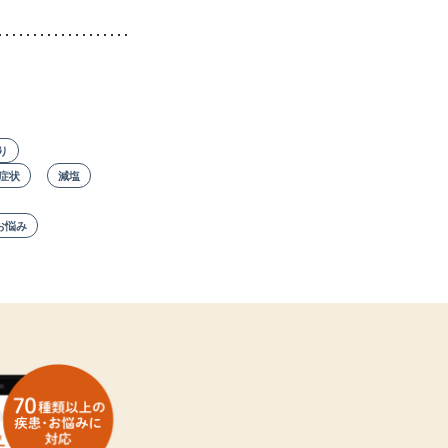
り
症状
減塩
お悩み