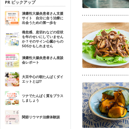
PR ピックアップ
潰瘍性大腸炎患者さん支援
サイト 自分に合う治療に
出会うための第一歩を
倦怠感、息切れなどの症状
を年のせいにしていません
か？そのサイン心臓からの
SOSかもしれません
潰瘍性大腸炎患者さん座談
会レポート
大豆中心の朝たんぱくダイ
エットとは!?
ツナでたんぱく質をプラス
しましょう
関節リウマチ治療体験談