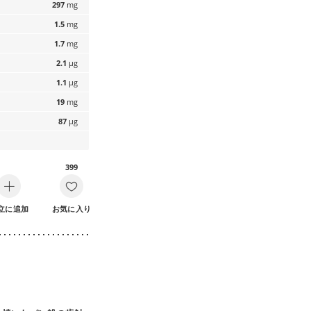
297
mg
1.5
mg
1.7
mg
2.1
µg
1.1
µg
19
mg
87
µg
399
立に追加
お気に入り