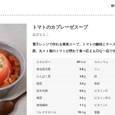
献
トマトのカプレーゼスープ
あぽももこ
電子レンジで作れる簡単スープ。トマトの酸味とチー
群。丸々１個のトマトが摂れて食べ応えも◎な一品で
エネルギー
69
kcal
カルシウム
食塩相当量
0.8
g
リン
たんぱく質
3.8
g
鉄
脂質
3.4
g
亜鉛
炭水化物
6.6
g
ビタミンD
糖質
5.5
g
ビタミンB12
食物繊維
1.1
g
ビタミンC
コレステロール
10
mg
葉酸