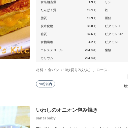
食塩相当量
1.9
g
リン
たんぱく質
19.1
g
鉄
脂質
15.9
g
亜鉛
炭水化物
36.8
g
ビタミンD
糖質
32.6
g
ビタミンB12
食物繊維
4.2
g
ビタミンC
コレステロール
204
mg
葉酸
カリウム
294
mg
材料： 食パン（10枚切り2枚/人）、ロース…
10分以内
献
いわしのオニオン包み焼き
santababy