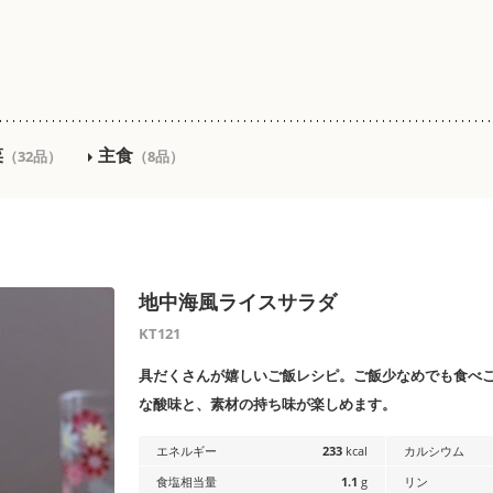
菜
主食
（32品）
（8品）
地中海風ライスサラダ
KT121
具だくさんが嬉しいご飯レシピ。ご飯少なめでも食べ
な酸味と、素材の持ち味が楽しめます。
エネルギー
233
kcal
カルシウム
食塩相当量
1.1
g
リン