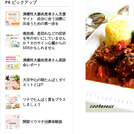
PR ピックアップ
潰瘍性大腸炎患者さん支援
サイト 自分に合う治療に
出会うための第一歩を
倦怠感、息切れなどの症状
を年のせいにしていません
か？そのサイン心臓からの
SOSかもしれません
潰瘍性大腸炎患者さん座談
会レポート
大豆中心の朝たんぱくダイ
エットとは!?
ツナでたんぱく質をプラス
しましょう
関節リウマチ治療体験談