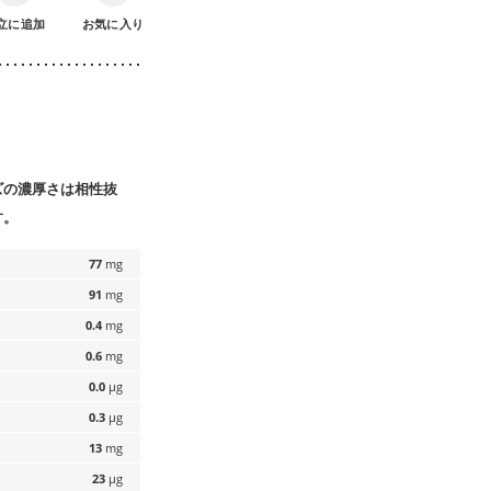
立に追加
お気に入り
ズの濃厚さは相性抜
す。
77
mg
91
mg
0.4
mg
0.6
mg
0.0
µg
0.3
µg
13
mg
23
µg