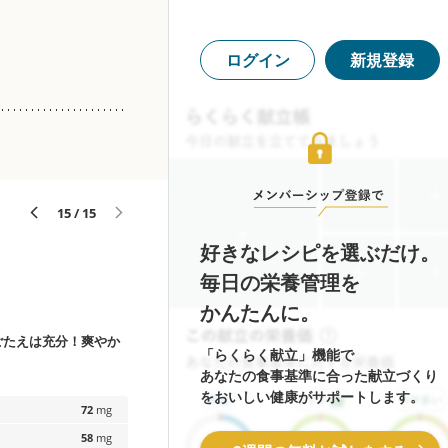
ログイン
新規登録
15 / 15
好きなレシピを選ぶだけ。
毎日の栄養管理を
かんたんに。
ごたえは充分！爽やか
「らくらく献立」機能で
あなたの食事基準に合った献立づくり
をおいしい健康がサポートします。
72
mg
58
mg