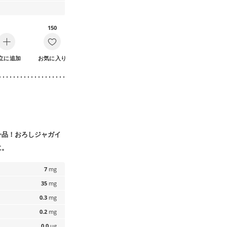
150
立に追加
お気に入り
一品！おろしジャガイ
に。
7
mg
35
mg
0.3
mg
0.2
mg
0.0
µg