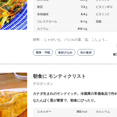
糖質
7.2
g
ビタミンB12
食物繊維
6.4
g
ビタミンC
コレステロール
0
mg
葉酸
カリウム
313
mg
材料： じゃがいも、バジルの葉、塩、こしょう…
簡単・手軽
食材少なめ
旬の食材
献
朝食に モンティクリスト
チロタンタン
カナダ生まれのサンドイッチ。冷蔵庫の常備食品で作
なたんぱく質が豊富で、朝食にぴったり。
エネルギー
352
kcal
カルシウム