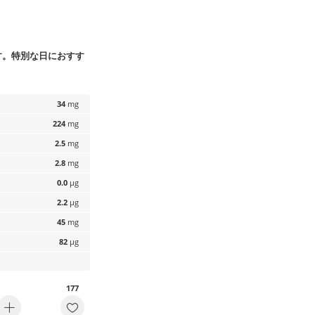
す。特別な日におすす
34
mg
224
mg
2.5
mg
2.8
mg
0.0
µg
2.2
µg
45
mg
82
µg
177