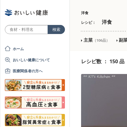
洋食
洋食
レシピ：
主菜
副
（106品）
ホーム
おいしい健康について
レシピ数 ： 150 品
医療関係者の方へ