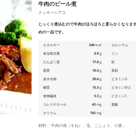
牛肉のビール煮
クッキーシアス
じっくり煮込むので牛肉がほろほろと柔らかくなりま
めの一品です。
エネルギー
248
kcal
カルシウム
食塩相当量
0.9
g
リン
たんぱく質
17.8
g
鉄
脂質
10.4
g
亜鉛
炭水化物
20.6
g
ビタミンD
糖質
15.3
g
ビタミンB12
食物繊維
5.3
g
ビタミンC
コレステロール
43
mg
葉酸
カリウム
702
mg
材料： 牛肉の塊（すね）、塩、こしょう、小麦…