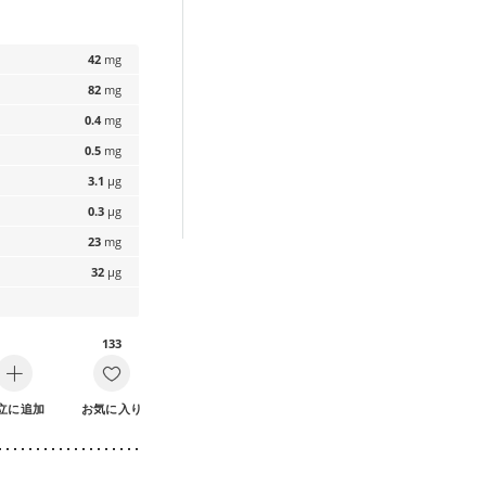
42
mg
82
mg
0.4
mg
0.5
mg
3.1
µg
0.3
µg
23
mg
32
µg
133
立に追加
お気に入り