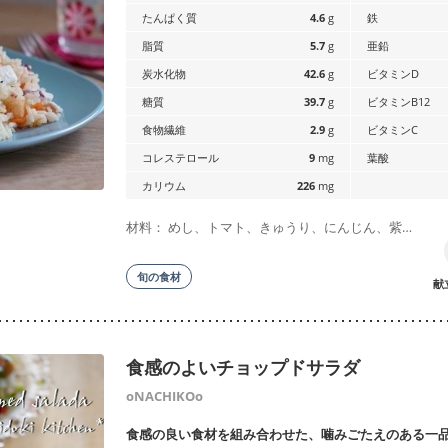
たんぱく質
4.6
g
鉄
脂質
5.7
g
亜鉛
炭水化物
42.6
g
ビタミンD
糖質
39.7
g
ビタミンB12
食物繊維
2.9
g
ビタミンC
コレステロール
9
mg
葉酸
カリウム
226
mg
材料： めし、トマト、きゅうり、にんじん、紫…
旬の食材
献
食感のよいチョップドサラダ
oNACHIKOo
食感の良い食材を組み合わせた、噛みごたえのある一