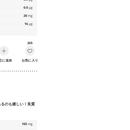
0.0
µg
20
mg
16
µg
265
立に追加
お気に入り
れるのも嬉しい！良質
165
mg