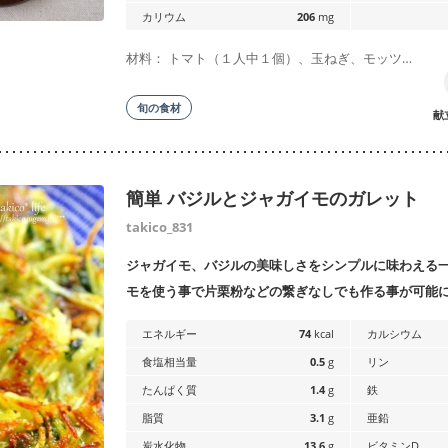
カリウム
206
mg
材料： トマト（１人中１個）、玉ねぎ、モッツ…
旬の食材
献
簡単 バジルとジャガイモのガレット
takico_831
ジャガイモ、バジルの美味しさをシンプルに味わえる
モを使う事で片栗粉などの繋ぎなしでも作る事が可能
エネルギー
74
kcal
カルシウム
食塩相当量
0.5
g
リン
たんぱく質
1.4
g
鉄
脂質
3.1
g
亜鉛
炭水化物
13.6
g
ビタミンD