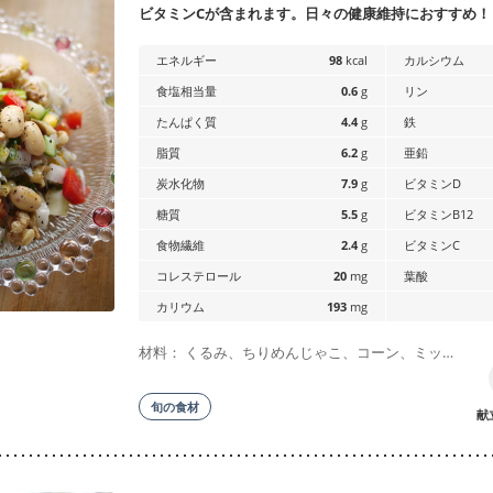
ビタミンCが含まれます。日々の健康維持におすすめ！
エネルギー
98
kcal
カルシウム
食塩相当量
0.6
g
リン
たんぱく質
4.4
g
鉄
脂質
6.2
g
亜鉛
炭水化物
7.9
g
ビタミンD
糖質
5.5
g
ビタミンB12
食物繊維
2.4
g
ビタミンC
コレステロール
20
mg
葉酸
カリウム
193
mg
材料： くるみ、ちりめんじゃこ、コーン、ミッ…
旬の食材
献