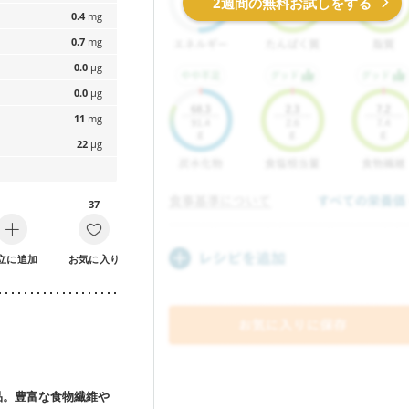
2週間の無料お試しをする
0.4
mg
0.7
mg
0.0
µg
0.0
µg
11
mg
22
µg
37
立に追加
お気に入り
品。豊富な食物繊維や