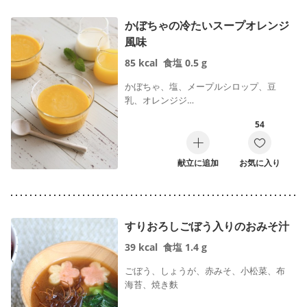
かぼちゃの冷たいスープオレンジ
風味
85
kcal
食塩
0.5
g
かぼちゃ、塩、メープルシロップ、豆
乳、オレンジジ…
54
献立に追加
お気に入り
すりおろしごぼう入りのおみそ汁
39
kcal
食塩
1.4
g
ごぼう、しょうが、赤みそ、小松菜、布
海苔、焼き麩