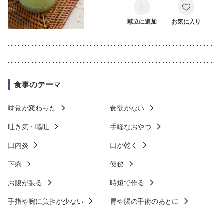
献立に追加
お気に入り
食事のテーマ
味覚が変わった
食欲がない
吐き気・嘔吐
手軽なおやつ
口内炎
口が乾く
下痢
便秘
お腹が張る
時短で作る
手指や腕に負担が少ない
胃や腸の手術のあとに