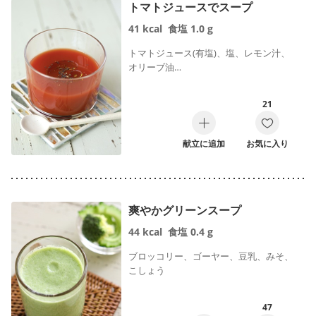
トマトジュースでスープ
41
kcal
食塩
1.0
g
トマトジュース(有塩)、塩、レモン汁、
オリーブ油…
21
献立に追加
お気に入り
爽やかグリーンスープ
44
kcal
食塩
0.4
g
ブロッコリー、ゴーヤー、豆乳、みそ、
こしょう
47