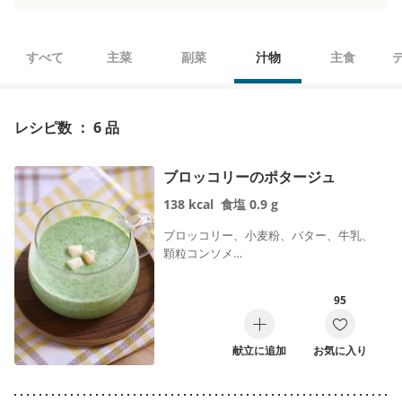
すべて
主菜
副菜
汁物
主食
レシピ数 ： 6 品
ブロッコリーのポタージュ
138
kcal
食塩
0.9
g
ブロッコリー、小麦粉、バター、牛乳、
顆粒コンソメ…
95
献立に追加
お気に入り