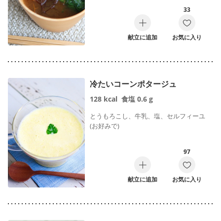
33
献立に追加
お気に入り
冷たいコーンポタージュ
128
kcal
食塩
0.6
g
とうもろこし、牛乳、塩、セルフィーユ
(お好みで)
97
献立に追加
お気に入り