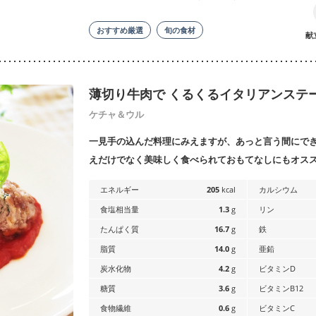
む
おすすめ厳選
旬の食材
献
薄切り牛肉で くるくるイタリアンステ
検索
ケチャ＆ウル
一見手の込んだ料理にみえますが、あっと言う間にで
えだけでなく美味しく食べられておもてなしにもオス
エネルギー
205
kcal
カルシウム
食塩相当量
1.3
g
リン
たんぱく質
16.7
g
鉄
脂質
14.0
g
亜鉛
炭水化物
4.2
g
ビタミンD
糖質
3.6
g
ビタミンB12
食物繊維
0.6
g
ビタミンC