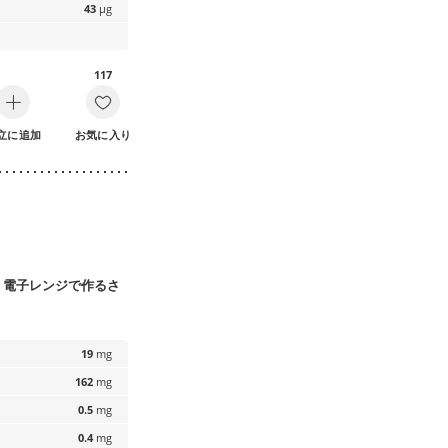
43
µg
117
立に追加
お気に入り
。電子レンジで作るさ
19
mg
162
mg
0.5
mg
0.4
mg