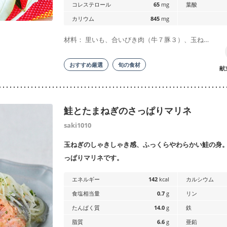
コレステロール
65
mg
葉酸
カリウム
845
mg
材料： 里いも、合いびき肉（牛７豚３）、玉ね…
おすすめ厳選
旬の食材
献
鮭とたまねぎのさっぱりマリネ
saki1010
玉ねぎのしゃきしゃき感、ふっくらやわらかい鮭の身
っぱりマリネです。
エネルギー
142
kcal
カルシウム
食塩相当量
0.7
g
リン
たんぱく質
14.0
g
鉄
脂質
6.6
g
亜鉛