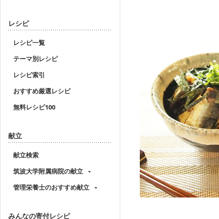
あたたかい
レシピ
お弁当向き
レシピ一覧
テーマ別レシピ
調理時間で絞り込む
レシピ索引
おすすめ厳選レシピ
無料レシピ100
作り方で絞り込む
献立
混ぜるだけ
献立検索
オーブントースターだ
筑波大学附属病院の献立
力がいらない料理
管理栄養士のおすすめ献立
火を使わない
みんなの寄付レシピ