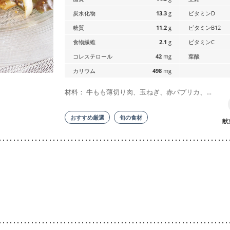
炭水化物
13.3
g
ビタミンD
糖質
11.2
g
ビタミンB12
食物繊維
2.1
g
ビタミンC
コレステロール
42
mg
葉酸
カリウム
498
mg
材料： 牛もも薄切り肉、玉ねぎ、赤パプリカ、…
おすすめ厳選
旬の食材
献