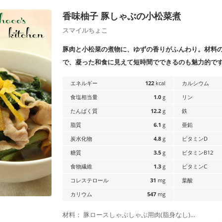
香味柚子 豚しゃぶの小松菜煮
スマイルちょこ
豚肉と小松菜の煮物に、ゆずの香りがふんわり。材料
で、凝った和食に見えて短時間でできるのも魅力的で
エネルギー
122
kcal
カルシウム
食塩相当量
1.0
g
リン
たんぱく質
12.2
g
鉄
脂質
6.1
g
亜鉛
炭水化物
4.8
g
ビタミンD
糖質
3.5
g
ビタミンB12
食物繊維
1.3
g
ビタミンC
コレステロール
31
mg
葉酸
カリウム
547
mg
材料： 豚ロースしゃぶしゃぶ用肉(脂身なし)…