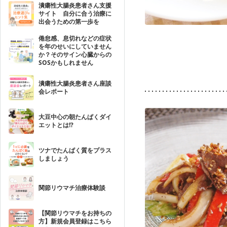
潰瘍性大腸炎患者さん支援
サイト 自分に合う治療に
出会うための第一歩を
倦怠感、息切れなどの症状
を年のせいにしていません
か？そのサイン心臓からの
SOSかもしれません
潰瘍性大腸炎患者さん座談
会レポート
大豆中心の朝たんぱくダイ
エットとは!?
ツナでたんぱく質をプラス
しましょう
関節リウマチ治療体験談
【関節リウマチをお持ちの
方】新規会員登録はこちら