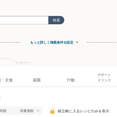
検索
もっと詳しく検索条件を設定
を含まない
デザート
菜・主食
副菜
汁物
ドリンク
て絞り込む
レシピの特徴に応じて表示順が調整されます。「
人気順
」「
新着順
」で並べ
品
食物繊維をとりたい
便秘
お腹
気順
栄養価順
献立帳に入るレシピのみを表示
口内炎
むくみが気になる
やわ