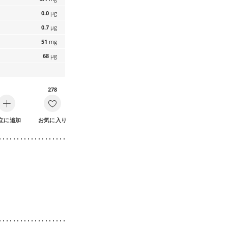
0.0
µg
0.7
µg
51
mg
68
µg
278
立に追加
お気に入り