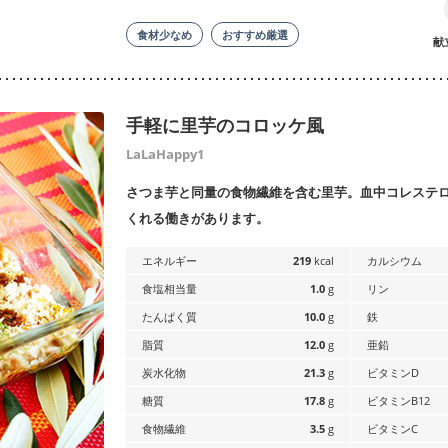
食材少なめ
おすすめ厳選
献
手軽に里芋のコロッケ風
LaLaHappy1
さつま芋と同量の食物繊維を含む里芋。血中コレステ
くれる働きがあります。
エネルギー
219
kcal
カルシウム
食塩相当量
1.0
g
リン
たんぱく質
10.0
g
鉄
脂質
12.0
g
亜鉛
炭水化物
21.3
g
ビタミンD
糖質
17.8
g
ビタミンB12
食物繊維
3.5
g
ビタミンC