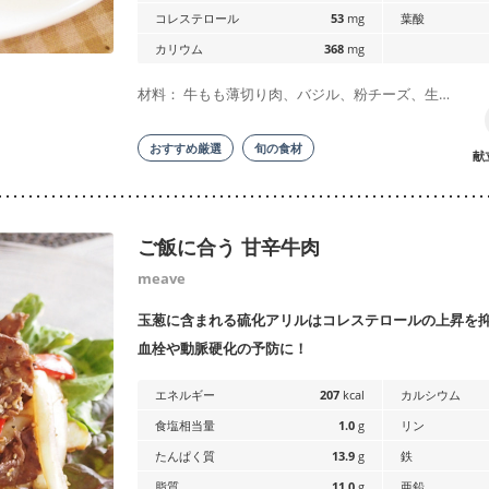
コレステロール
53
mg
葉酸
カリウム
368
mg
材料： 牛もも薄切り肉、バジル、粉チーズ、生…
おすすめ厳選
旬の食材
献
ご飯に合う 甘辛牛肉
meave
玉葱に含まれる硫化アリルはコレステロールの上昇を
血栓や動脈硬化の予防に！
エネルギー
207
kcal
カルシウム
食塩相当量
1.0
g
リン
たんぱく質
13.9
g
鉄
脂質
11.0
g
亜鉛