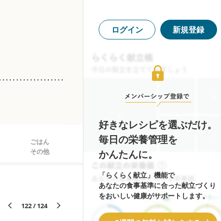
ログイン
新規登録
好きなレシピを選ぶだけ。
毎日の栄養管理を
ごはん
その他
かんたんに。
替えることはできませ
「らくらく献立」機能で
あなたの食事基準に合った献立づくり
をおいしい健康がサポートします。
がゆるい
122 / 124
らかい