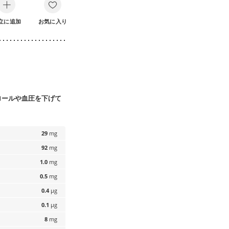
立に追加
お気に入り
ロールや血圧を下げて
29
mg
92
mg
1.0
mg
0.5
mg
0.4
µg
0.1
µg
8
mg