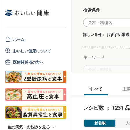
検索条件
詳しい条件： おすすめ厳選
ホーム
おいしい健康について
キーワード
医療関係者の方へ
すべて
主
食事のお悩みに合わせ
※食事のお悩み選択時は、
レシピ数 ： 1231 
ん。
塩分が気になる
新着順
人
他の病気・お悩みを見る
風邪