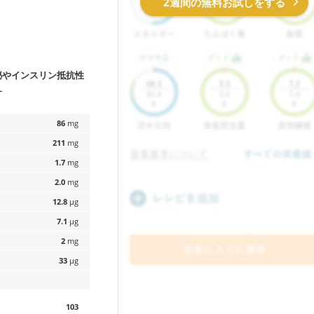
2週間の無料お試しをする
置き向き
泌やインスリン抵抗性
す
86
mg
211
mg
1.7
mg
2.0
mg
12.8
µg
レンジだけ
7.1
µg
いらず
2
mg
一品で
33
µg
103