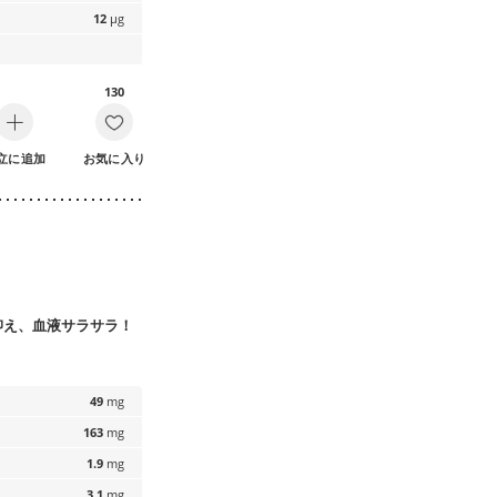
12
µg
130
立に追加
お気に入り
抑え、血液サラサラ！
49
mg
163
mg
1.9
mg
3.1
mg