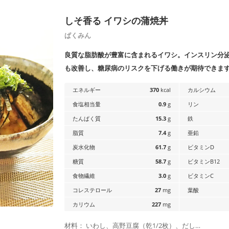
さっぱり
すぐできる
作り
しそ香る イワシの蒲焼丼
ぱくみん
良質な脂肪酸が豊富に含まれるイワシ。インスリン分
も改善し、糖尿病のリスクを下げる働きが期待できま
エネルギー
370
kcal
カルシウム
食塩相当量
0.9
g
リン
たんぱく質
15.3
g
鉄
脂質
7.4
g
亜鉛
炭水化物
61.7
g
ビタミンD
切って焼くだけ
煮るだけ
電子
糖質
58.7
g
ビタミンB12
け
フライパンひとつ
鍋ひとつ
包丁
食物繊維
3.0
g
ビタミンC
常備食材で
缶詰で
食材
コレステロール
27
mg
葉酸
カリウム
227
mg
材料： いわし、高野豆腐（乾1/2枚）、だし…