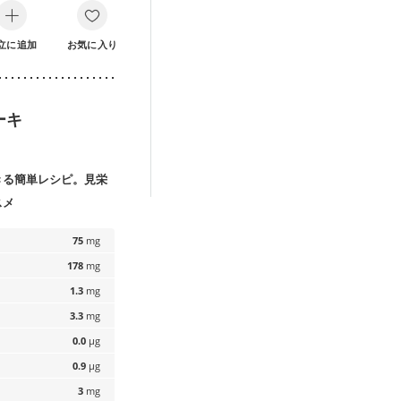
立に追加
お気に入り
ーキ
きる簡単レシピ。見栄
スメ
75
mg
178
mg
1.3
mg
3.3
mg
0.0
µg
0.9
µg
3
mg