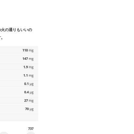
の火の通りもいいの
す。
110
mg
147
mg
1.9
mg
1.1
mg
0.1
µg
0.4
µg
27
mg
70
µg
737