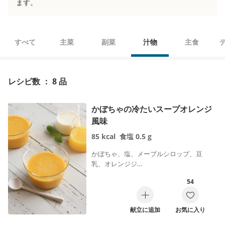
ます。
すべて
主菜
副菜
汁物
主食
レシピ数 ： 8 品
かぼちゃの冷たいスープオレンジ
風味
85
kcal
食塩
0.5
g
かぼちゃ、塩、メープルシロップ、豆
乳、オレンジジ…
54
献立に追加
お気に入り