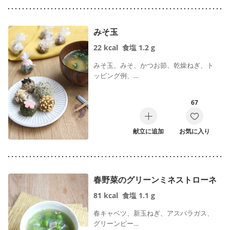
みそ玉
22
kcal
食塩
1.2
g
みそ玉、みそ、かつお節、乾燥ねぎ、ト
ッピング例、…
67
献立に追加
お気に入り
春野菜のグリーンミネストローネ
81
kcal
食塩
1.1
g
春キャベツ、新玉ねぎ、アスパラガス、
グリーンピー…