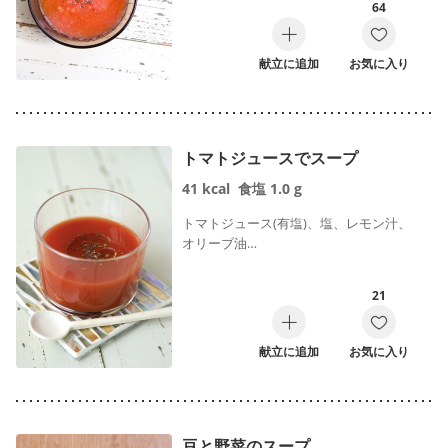
64
献立に追加
お気に入り
トマトジュースでスープ
41
kcal
食塩
1.0
g
トマトジュース(有塩)、塩、レモン汁、
オリーブ油…
21
献立に追加
お気に入り
豆と野菜のスープ