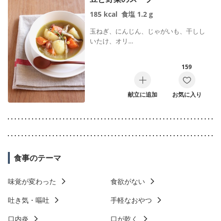
185
kcal
食塩
1.2
g
玉ねぎ、にんじん、じゃがいも、干しし
いたけ、オリ…
159
献立に追加
お気に入り
食事のテーマ
味覚が変わった
食欲がない
吐き気・嘔吐
手軽なおやつ
口内炎
口が乾く