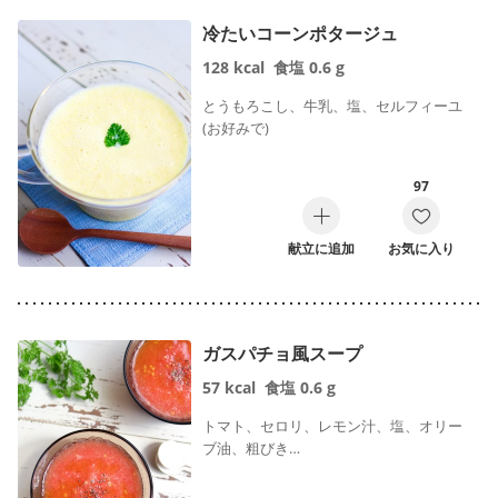
冷たいコーンポタージュ
128
kcal
食塩
0.6
g
とうもろこし、牛乳、塩、セルフィーユ
(お好みで)
97
献立に追加
お気に入り
ガスパチョ風スープ
57
kcal
食塩
0.6
g
トマト、セロリ、レモン汁、塩、オリー
ブ油、粗びき…