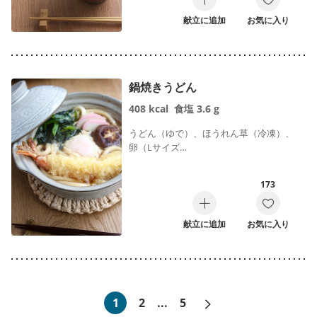
献立に追加
お気に入り
鍋焼きうどん
408
kcal
食塩
3.6
g
うどん（ゆで）、ほうれん草（冷凍）、
卵（Lサイズ…
173
献立に追加
お気に入り
次へ»
1
2
...
5