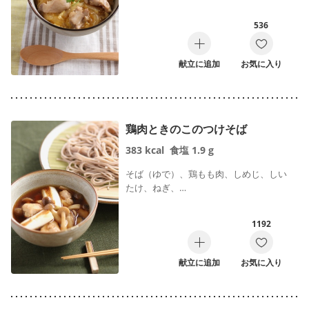
536
献立に追加
お気に入り
鶏肉ときのこのつけそば
383
kcal
食塩
1.9
g
そば（ゆで）、鶏もも肉、しめじ、しい
たけ、ねぎ、…
1192
献立に追加
お気に入り