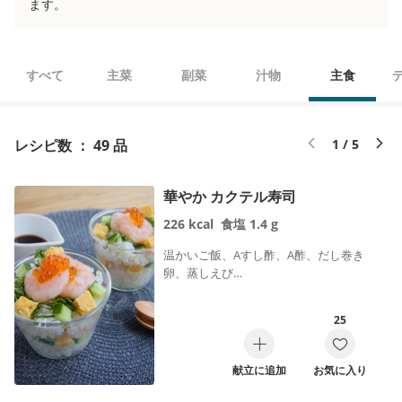
ます。
すべて
主菜
副菜
汁物
主食
レシピ数 ： 49 品
1 / 5
華やか カクテル寿司
226
kcal
食塩
1.4
g
温かいご飯、Aすし酢、A酢、だし巻き
卵、蒸しえび…
25
献立に追加
お気に入り