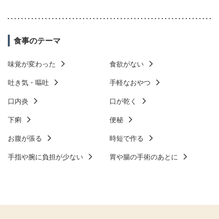
食事のテーマ
味覚が変わった
食欲がない
吐き気・嘔吐
手軽なおやつ
口内炎
口が乾く
下痢
便秘
お腹が張る
時短で作る
手指や腕に負担が少ない
胃や腸の手術のあとに