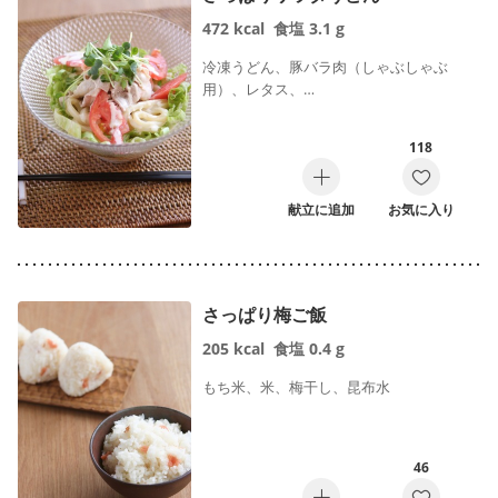
472
kcal
食塩
3.1
g
冷凍うどん、豚バラ肉（しゃぶしゃぶ
用）、レタス、…
118
献立に追加
お気に入り
さっぱり梅ご飯
205
kcal
食塩
0.4
g
もち米、米、梅干し、昆布水
46