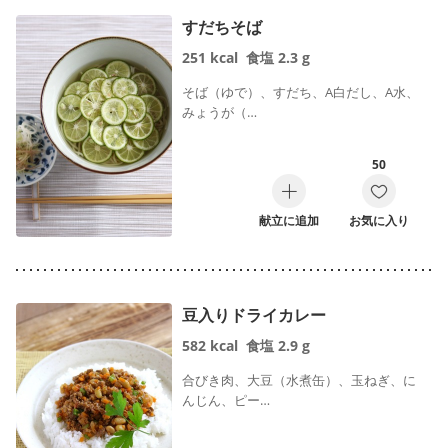
すだちそば
251
kcal
食塩
2.3
g
そば（ゆで）、すだち、A白だし、A水、
みょうが（…
50
献立に追加
お気に入り
豆入りドライカレー
582
kcal
食塩
2.9
g
合びき肉、大豆（水煮缶）、玉ねぎ、に
んじん、ピー…