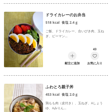
ドライカレーのお弁当
518
kcal
食塩
2.4
g
ご飯、ドライカレー、合いびき肉、玉ね
ぎ、ピーマン…
43
献立に追加
お気に入り
ふわとろ親子丼
453
kcal
食塩
2.0
g
鶏もも肉（皮付き）、玉ねぎ、Aしょう
ゆ、Aみりん…