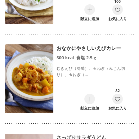
100
献立に追加
お気に入り
おなかにやさしいえびカレー
500
kcal
食塩
2.5
g
むきえび（冷凍）、玉ねぎ（みじん切
り）、玉ねぎ（…
82
献立に追加
お気に入り
さっぱりサラダうどん