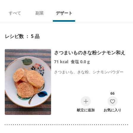
すべて
副菜
デザート
レシピ数 ： 5 品
さつまいものきな粉シナモン和え
71
kcal
食塩
0.0
g
さつまいも、きな粉、シナモンパウダー
66
献立に追加
お気に入り