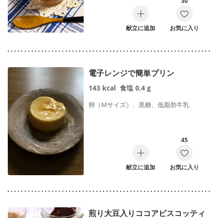
30
献立に追加
お気に入り
電子レンジで簡単プリン
143
kcal
食塩
0.4
g
卵（Mサイズ）、黒糖、低脂肪牛乳
45
献立に追加
お気に入り
煎り大豆入りココアビスコッティ