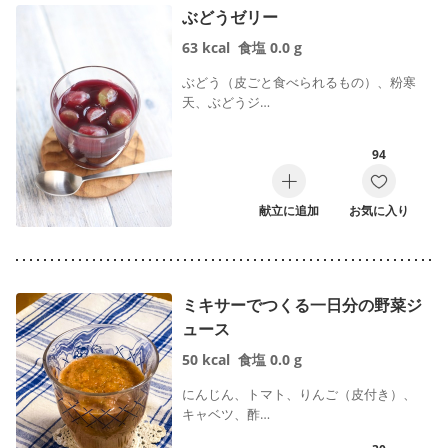
ぶどうゼリー
63
kcal
食塩
0.0
g
ぶどう（皮ごと食べられるもの）、粉寒
天、ぶどうジ…
94
献立に追加
お気に入り
ミキサーでつくる一日分の野菜ジ
ュース
50
kcal
食塩
0.0
g
にんじん、トマト、りんご（皮付き）、
キャベツ、酢…