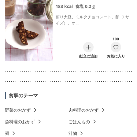
183
kcal
食塩
0.2
g
煎り大豆、ミルクチョコレート、卵（Lサ
イズ）、オ…
100
献立に追加
お気に入り
食事のテーマ
野菜のおかず
肉料理のおかず
魚料理のおかず
ごはんもの
麺
汁物