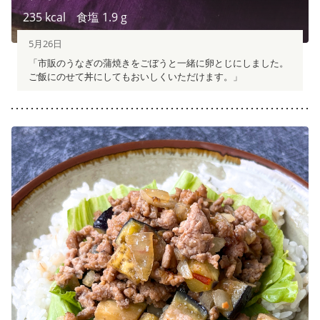
235
kcal
食塩
1.9
g
5月26日
「市販のうなぎの蒲焼きをごぼうと一緒に卵とじにしました。
ご飯にのせて丼にしてもおいしくいただけます。」