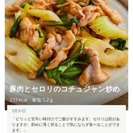
豚肉とセロリのコチュジャン炒め
233
kcal
食塩
1.2
g
5月31日
「ピリッと甘辛い味付けでご飯がすすみます。セロリは筋があ
りますが、斜めに薄く切ることで気にならず食べることができ
ます。」