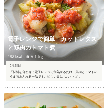
電子レンジで簡単 カットレタス
と鶏肉のトマト煮
192
kcal
食塩
1.6
g
5月28日
「材料を合わせて電子レンジで加熱するだけ。鶏肉とトマトの
うま味あふれる一品です。忙しい日にもおすすめ。」