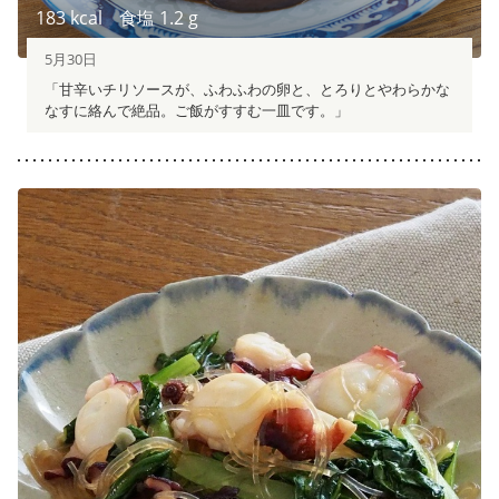
183
kcal
食塩
1.2
g
5月30日
「甘辛いチリソースが、ふわふわの卵と、とろりとやわらかな
なすに絡んで絶品。ご飯がすすむ一皿です。」