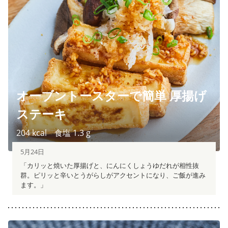
オーブントースターで簡単 厚揚げ
ステーキ
204
kcal
食塩
1.3
g
5月24日
「カリッと焼いた厚揚げと、にんにくしょうゆだれが相性抜
群。ピリッと辛いとうがらしがアクセントになり、ご飯が進み
ます。」