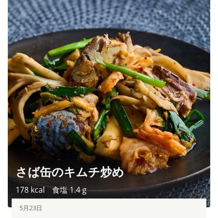
さば缶のキムチ炒め
178
kcal
食塩
1.4
g
5月23日