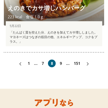
えのきでカサ増しハンバーグ
223
kcal
食塩
1.0
g
5月22日
「たんぱく質を控えた分、えのきを加えてカサ増ししました。
マヨネーズはつなぎの役目の他、エネルギーアップ、コクをプ
ラス。」
«前へ
次へ»
1
...
7
8
9
...
151