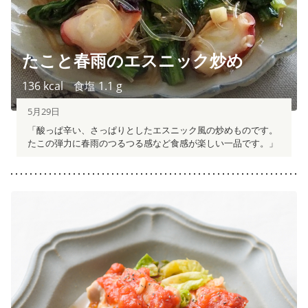
たこと春雨のエスニック炒め
136
kcal
食塩
1.1
g
5月29日
「酸っぱ辛い、さっぱりとしたエスニック風の炒めものです。
たこの弾力に春雨のつるつる感など食感が楽しい一品です。」