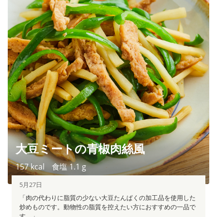
大豆ミートの青椒肉絲風
157
kcal
食塩
1.1
g
5月27日
「肉の代わりに脂質の少ない大豆たんぱくの加工品を使用した
炒めものです。動物性の脂質を控えたい方におすすめの一品で
す。」