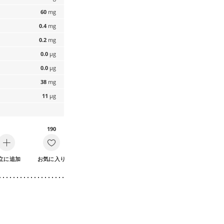
60
mg
0.4
mg
0.2
mg
0.0
µg
0.0
µg
38
mg
11
µg
190
立に追加
お気に入り