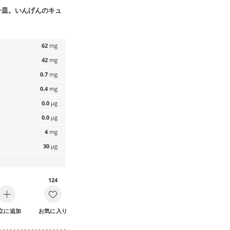
一皿。いんげんのキュ
62
mg
42
mg
0.7
mg
0.4
mg
0.0
µg
0.0
µg
4
mg
30
µg
124
立に追加
お気に入り