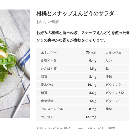
柑橘とスナップえんどうのサラダ
おいしい健康
お好みの柑橘と新玉ねぎ、スナップえんどうを使った
ンジの爽やかな香りが食欲をそそります。
エネルギー
70
kcal
カルシウム
食塩相当量
0.4
g
リン
たんぱく質
1.6
g
鉄
脂質
3.1
g
亜鉛
炭水化物
10.1
g
ビタミンD
糖質
8.6
g
ビタミンB12
食物繊維
1.5
g
ビタミンC
コレステロール
0
mg
葉酸
カリウム
127
mg
材料： お好みの柑橘、スナップえんどう、新玉…