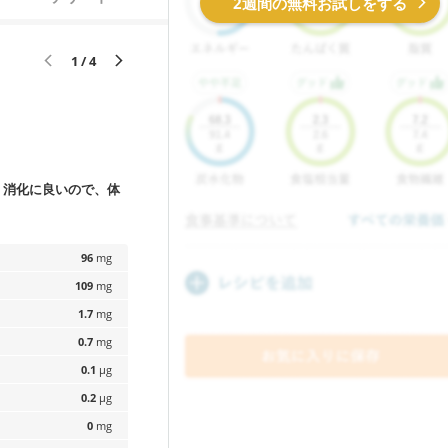
2週間の無料お試しをする
1 / 4
。消化に良いので、体
96
mg
109
mg
1.7
mg
0.7
mg
0.1
µg
0.2
µg
0
mg