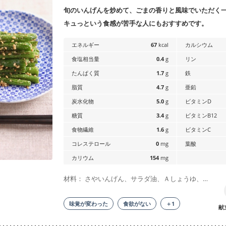
旬のいんげんを炒めて、ごまの香りと風味でいただく
キュっという食感が苦手な人にもおすすめです。
エネルギー
67
kcal
カルシウム
食塩相当量
0.4
g
リン
たんぱく質
1.7
g
鉄
脂質
4.7
g
亜鉛
炭水化物
5.0
g
ビタミンD
糖質
3.4
g
ビタミンB12
食物繊維
1.6
g
ビタミンC
コレステロール
0
mg
葉酸
カリウム
154
mg
材料： さやいんげん、サラダ油、Ａしょうゆ、…
味覚が変わった
食欲がない
＋1
献