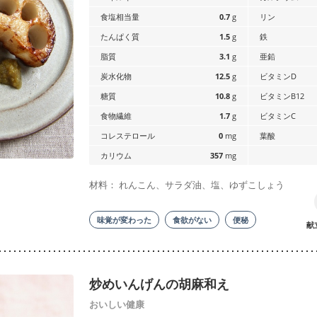
食塩相当量
0.7
g
リン
たんぱく質
1.5
g
鉄
脂質
3.1
g
亜鉛
炭水化物
12.5
g
ビタミンD
糖質
10.8
g
ビタミンB12
食物繊維
1.7
g
ビタミンC
コレステロール
0
mg
葉酸
カリウム
357
mg
材料： れんこん、サラダ油、塩、ゆずこしょう
味覚が変わった
食欲がない
便秘
献
炒めいんげんの胡麻和え
おいしい健康