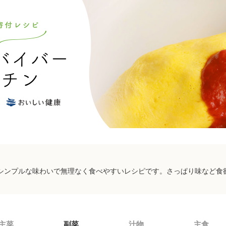
シンプルな味わいで無理なく食べやすいレシピです。さっぱり味など食
主菜
副菜
汁物
主食