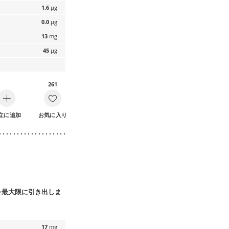
1.6
µg
0.0
µg
13
mg
45
µg
261
立に追加
お気に入り
を最大限に引き出しま
17
mg