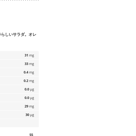
春らしいサラダ。オレ
31
mg
33
mg
0.4
mg
0.2
mg
0.0
µg
0.0
µg
29
mg
30
µg
55