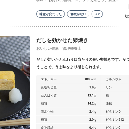
味覚が変わった
食欲がない
＋2
献
だしを効かせた卵焼き
おいしい健康 管理栄養士
だしが効いたふんわり口当たりの良い卵焼きです。か
うことで、うま味をより感じられます。
エネルギー
189
kcal
カルシウム
食塩相当量
1.9
g
リン
たんぱく質
13.1
g
鉄
脂質
14.2
g
亜鉛
炭水化物
2.4
g
ビタミンD
糖質
2.0
g
ビタミンB12
食物繊維
0.4
g
ビタミンC