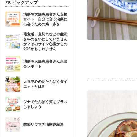
PR ピックアップ
潰瘍性大腸炎患者さん支援
サイト 自分に合う治療に
出会うための第一歩を
倦怠感、息切れなどの症状
を年のせいにしていません
か？そのサイン心臓からの
SOSかもしれません
潰瘍性大腸炎患者さん座談
会レポート
大豆中心の朝たんぱくダイ
エットとは!?
ツナでたんぱく質をプラス
しましょう
関節リウマチ治療体験談