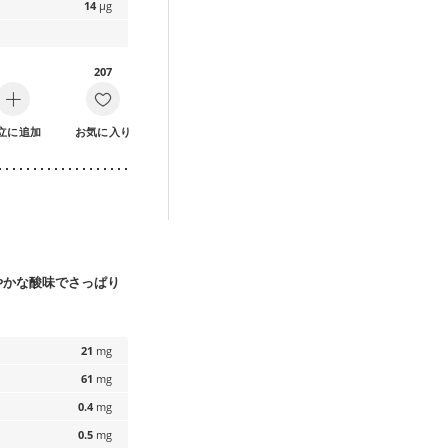
14
µg
207
立に追加
お気に入り
やかな酸味でさっぱり
21
mg
61
mg
0.4
mg
0.5
mg