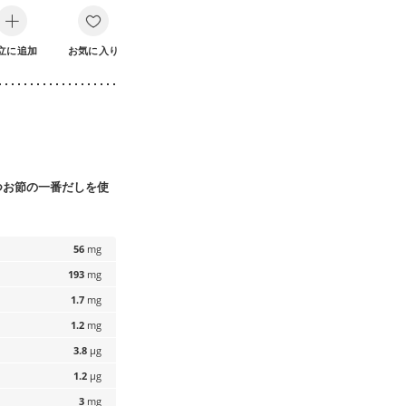
立に追加
お気に入り
つお節の一番だしを使
56
mg
193
mg
1.7
mg
1.2
mg
3.8
µg
1.2
µg
3
mg