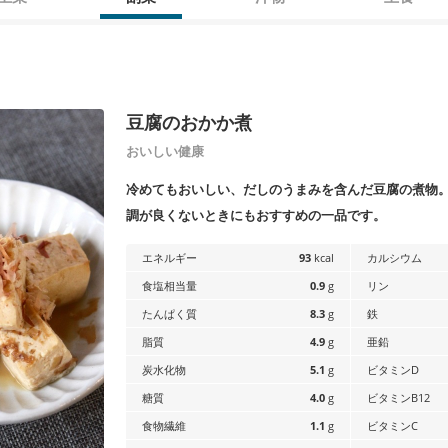
豆腐のおかか煮
おいしい健康
冷めてもおいしい、だしのうまみを含んだ豆腐の煮物
調が良くないときにもおすすめの一品です。
エネルギー
93
kcal
カルシウム
食塩相当量
0.9
g
リン
たんぱく質
8.3
g
鉄
脂質
4.9
g
亜鉛
炭水化物
5.1
g
ビタミンD
糖質
4.0
g
ビタミンB12
食物繊維
1.1
g
ビタミンC