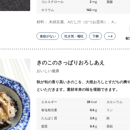
コレステロール
2
mg
葉酸
カリウム
162
mg
材料： 木綿豆腐、Aだし汁（かつお昆布）、A…
食欲がない
吐き気・嘔吐
下痢
＋4
献
きのこのさっぱりおろしあえ
おいしい健康
秋が旬の香り高いきのこを、大根おろしとすだちの爽
といただきます。素材本来の味を堪能できます。
エネルギー
28
kcal
カルシウム
食塩相当量
0.6
g
リン
たんぱく質
2.0
g
鉄
脂質
0.4
g
亜鉛