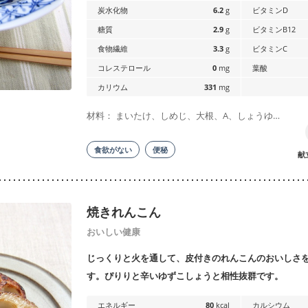
炭水化物
6.2
g
ビタミンD
糖質
2.9
g
ビタミンB12
食物繊維
3.3
g
ビタミンC
コレステロール
0
mg
葉酸
カリウム
331
mg
材料： まいたけ、しめじ、大根、A、しょうゆ…
食欲がない
便秘
献
焼きれんこん
おいしい健康
じっくりと火を通して、皮付きのれんこんのおいしさ
す。ぴりりと辛いゆずこしょうと相性抜群です。
エネルギー
80
kcal
カルシウム