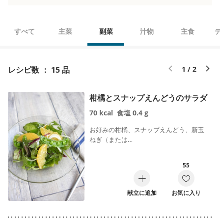
すべて
主菜
副菜
汁物
主食
レシピ数 ： 15 品
1 / 2
柑橘とスナップえんどうのサラダ
70
kcal
食塩
0.4
g
お好みの柑橘、スナップえんどう、新玉
ねぎ（または…
55
献立に追加
お気に入り