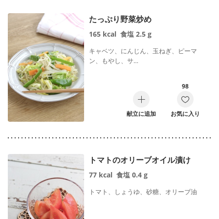
たっぷり野菜炒め
165
kcal
食塩
2.5
g
キャベツ、にんじん、玉ねぎ、ピーマ
ン、もやし、サ…
98
献立に追加
お気に入り
トマトのオリーブオイル漬け
77
kcal
食塩
0.4
g
トマト、しょうゆ、砂糖、オリーブ油