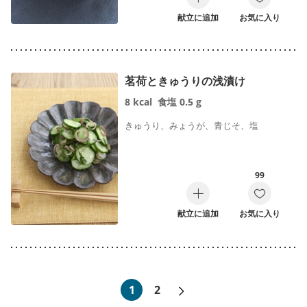
献立に追加
お気に入り
茗荷ときゅうりの浅漬け
8
kcal
食塩
0.5
g
きゅうり、みょうが、青じそ、塩
99
献立に追加
お気に入り
次へ»
1
2