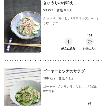
きゅうりの梅和え
53
kcal
食塩
0.9
g
きゅうり、梅干し、Aマヨネーズ、Aしょ
うゆ、かつ…
154
献立に追加
お気に入り
ゴーヤーとツナのサラダ
106
kcal
食塩
1.2
g
ゴーヤー、Aレモン汁、A塩、ツナ油漬、
Bマヨネー…
67