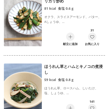
リカリ炒め
81
kcal
食塩
0.6
g
オクラ、スライスアーモンド、バター、
Aしょうゆ、…
31
献立に追加
お気に入り
ほうれん草とハムとキノコの煮浸
し
59
kcal
食塩
0.8
g
ほうれん草、ロースハム、しいたけ、
塩、しょうゆ、…
141