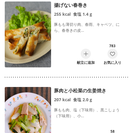
揚げない春巻き
255
kcal
食塩
1.4
g
豚もも薄切り肉、春雨、キャベツ、に
ら、春巻きの皮…
783
献立に追加
お気に入り
豚肉と小松菜の生姜焼き
207
kcal
食塩
2.0
g
豚もも肉、塩（下味用）、黒こしょう
（下味用）、小…
58