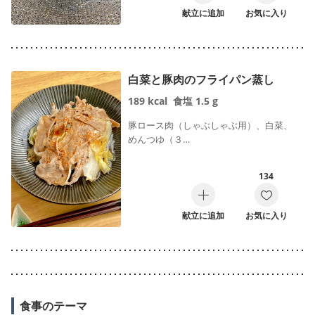
献立に追加
お気に入り
白菜と豚肉のフライパン蒸し
189
kcal
食塩
1.5
g
豚ロース肉（しゃぶしゃぶ用）、白菜、
めんつゆ（３…
134
献立に追加
お気に入り
食事のテーマ