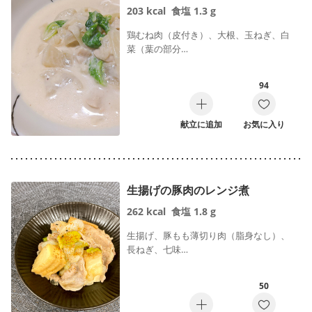
203
kcal
食塩
1.3
g
鶏むね肉（皮付き）、大根、玉ねぎ、白
菜（葉の部分…
94
献立に追加
お気に入り
生揚げの豚肉のレンジ煮
262
kcal
食塩
1.8
g
生揚げ、豚もも薄切り肉（脂身なし）、
長ねぎ、七味…
50