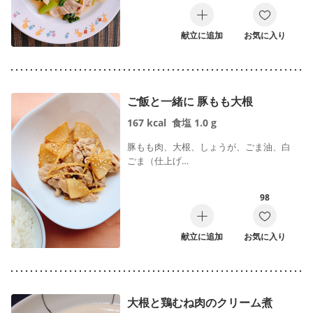
献立に追加
お気に入り
ご飯と一緒に 豚もも大根
167
kcal
食塩
1.0
g
豚もも肉、大根、しょうが、ごま油、白
ごま（仕上げ…
98
献立に追加
お気に入り
大根と鶏むね肉のクリーム煮