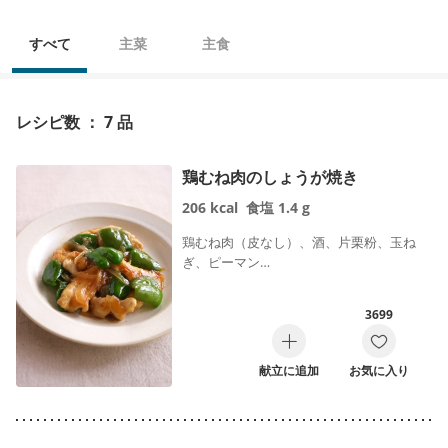
すべて
主菜
主食
レシピ数 ： 7 品
鶏むね肉のしょうが焼き
206
kcal
食塩
1.4
g
鶏むね肉（皮なし）、酒、片栗粉、玉ね
ぎ、ピーマン…
3699
献立に追加
お気に入り