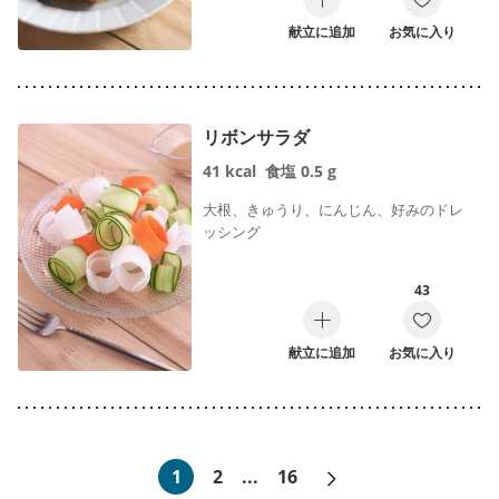
献立に追加
お気に入り
リボンサラダ
41
kcal
食塩
0.5
g
大根、きゅうり、にんじん、好みのドレ
ッシング
43
献立に追加
お気に入り
次へ»
1
2
...
16