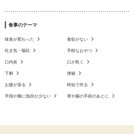
食事のテーマ
味覚が変わった
食欲がない
吐き気・嘔吐
手軽なおやつ
口内炎
口が乾く
下痢
便秘
お腹が張る
時短で作る
手指や腕に負担が少ない
胃や腸の手術のあとに