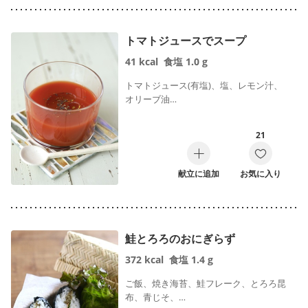
トマトジュースでスープ
41
kcal
食塩
1.0
g
トマトジュース(有塩)、塩、レモン汁、
オリーブ油…
21
献立に追加
お気に入り
鮭とろろのおにぎらず
372
kcal
食塩
1.4
g
ご飯、焼き海苔、鮭フレーク、とろろ昆
布、青じそ、…