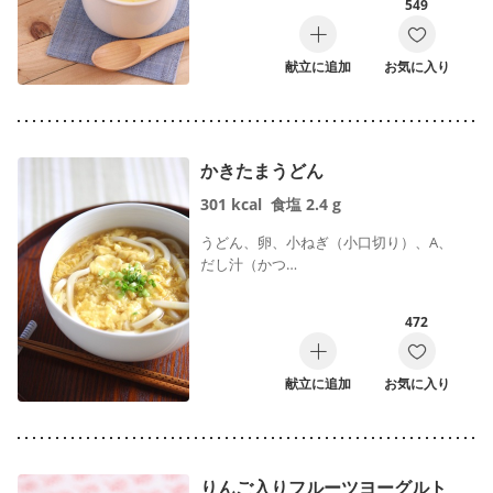
549
献立に追加
お気に入り
かきたまうどん
301
kcal
食塩
2.4
g
うどん、卵、小ねぎ（小口切り）、A、
だし汁（かつ…
472
献立に追加
お気に入り
りんご入りフルーツヨーグルト