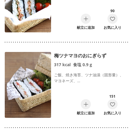
90
献立に追加
お気に入り
梅ツナマヨのおにぎらず
317
kcal
食塩
0.9
g
ご飯、焼き海苔、ツナ油漬（固形量）、
マヨネーズ、…
151
献立に追加
お気に入り