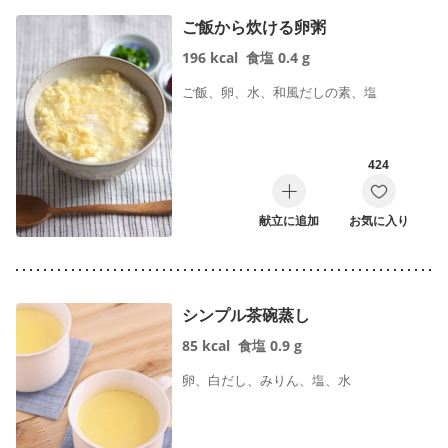
ご飯から炊ける卵粥
196
kcal
食塩
0.4
g
ご飯、卵、水、和風だしの素、塩
424
献立に追加
お気に入り
シンプル茶碗蒸し
85
kcal
食塩
0.9
g
卵、白だし、みりん、塩、水