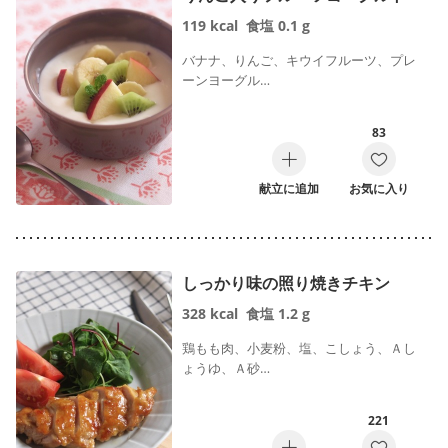
119
kcal
食塩
0.1
g
バナナ、りんご、キウイフルーツ、プレ
ーンヨーグル…
83
献立に追加
お気に入り
しっかり味の照り焼きチキン
328
kcal
食塩
1.2
g
鶏もも肉、小麦粉、塩、こしょう、Ａし
ょうゆ、Ａ砂…
221