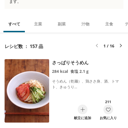
ます。
すべて
主菜
副菜
汁物
主食
レシピ数 ： 157 品
1 / 16
さっぱりそうめん
284
kcal
食塩
2.1
g
そうめん（乾麺）、鶏ささ身、酒、トマ
ト、きゅうり…
211
献立に追加
お気に入り