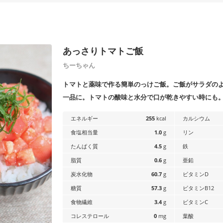
あっさりトマトご飯
ちーちゃん
トマトと薬味で作る簡単のっけご飯。ご飯がサラダの
一品に。トマトの酸味と水分で口が乾きやすい時にも
エネルギー
255
kcal
カルシウム
食塩相当量
1.0
g
リン
たんぱく質
4.5
g
鉄
脂質
0.6
g
亜鉛
炭水化物
60.7
g
ビタミンD
糖質
57.3
g
ビタミンB12
食物繊維
3.4
g
ビタミンC
コレステロール
0
mg
葉酸