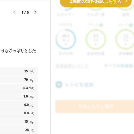
2週間の無料お試しをする
1 / 6
ようなさっぱりとした
。
15
mg
79
mg
0.4
mg
1.0
mg
0.0
µg
0.0
µg
15
mg
28
µg