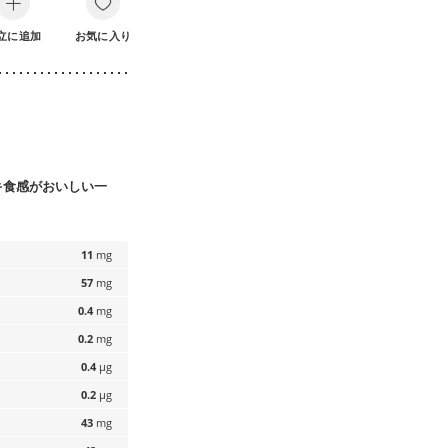
立に追加
お気に入り
キ食感がおいしい一
11
mg
57
mg
0.4
mg
0.2
mg
0.4
µg
0.2
µg
43
mg