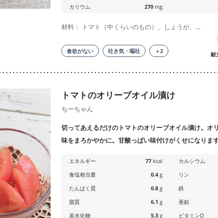
カリウム
270
mg
材料： トマト（中くらいのもの）、しょうが、…
食欲がない
吐き気・嘔吐
＋2
献
トマトのオリーブオイル漬け
ちーちゃん
切ってあえるだけのトマトのオリーブオイル漬け。オ
味をまろかやかに。甘酸っぱい味付けがくせになりま
エネルギー
77
kcal
カルシウム
食塩相当量
0.4
g
リン
たんぱく質
0.8
g
鉄
脂質
6.1
g
亜鉛
炭水化物
5.3
g
ビタミンD