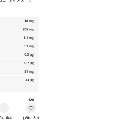
味に、オイスターソー
18
mg
205
mg
1.1
mg
3.1
mg
0.3
µg
0.7
µg
51
mg
33
µg
120
立に追加
お気に入り