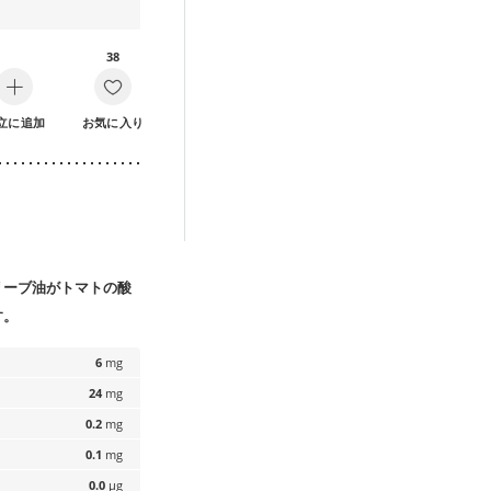
38
立に追加
お気に入り
リーブ油がトマトの酸
す。
6
mg
24
mg
0.2
mg
0.1
mg
0.0
µg