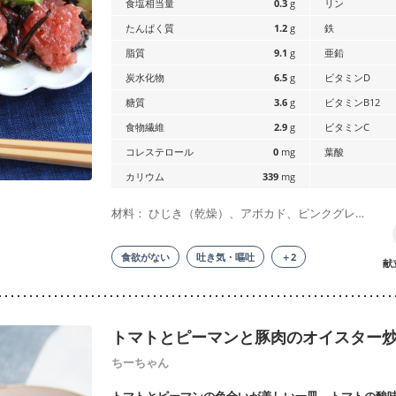
食塩相当量
0.3
g
リン
たんぱく質
1.2
g
鉄
脂質
9.1
g
亜鉛
炭水化物
6.5
g
ビタミンD
糖質
3.6
g
ビタミンB12
食物繊維
2.9
g
ビタミンC
コレステロール
0
mg
葉酸
カリウム
339
mg
材料： ひじき（乾燥）、アボカド、ピンクグレ…
食欲がない
吐き気・嘔吐
＋2
献
トマトとピーマンと豚肉のオイスター
ちーちゃん