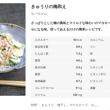
きゅうりの梅和え
ちーちゃん
さっぱりとした梅の風味とマイルドな味わいのマヨネ
セになる味。切ってあえるだけの簡単レシピです。
エネルギー
53
kcal
カルシウム
食塩相当量
0.9
g
リン
たんぱく質
1.3
g
鉄
脂質
4.6
g
亜鉛
炭水化物
2.3
g
ビタミンD
糖質
1.6
g
ビタミンB12
食物繊維
0.7
g
ビタミンC
コレステロール
9
mg
葉酸
カリウム
123
mg
材料： きゅうり、梅干し、Aマヨネーズ、Aし…