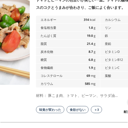
トマトとピーマンの色合いが美しい一皿。トマトの酸
スのコクとうまみが合わさり、ご飯によく合います。
エネルギー
314
kcal
カルシウム
食塩相当量
1.8
g
リン
たんぱく質
19.0
g
鉄
脂質
21.4
g
亜鉛
炭水化物
8.7
g
ビタミンD
糖質
6.8
g
ビタミンB12
食物繊維
1.9
g
ビタミンC
コレステロール
69
mg
葉酸
カリウム
585
mg
材料： 豚こま肉、トマト、ピーマン、サラダ油…
味覚が変わった
食欲がない
＋3
献