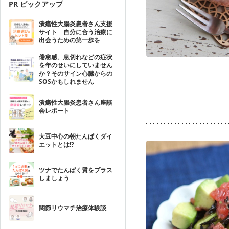
PR ピックアップ
潰瘍性大腸炎患者さん支援
サイト 自分に合う治療に
出会うための第一歩を
倦怠感、息切れなどの症状
を年のせいにしていません
か？そのサイン心臓からの
SOSかもしれません
潰瘍性大腸炎患者さん座談
会レポート
大豆中心の朝たんぱくダイ
エットとは!?
ツナでたんぱく質をプラス
しましょう
関節リウマチ治療体験談