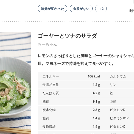
味覚が変わった
食欲がない
＋2
献
ゴーヤーとツナのサラダ
ちーちゃん
レモンのさっぱりとした風味とゴーヤーのシャキシャ
皿。マヨネーズで苦味を抑えて食べやすく。
エネルギー
106
kcal
カルシウム
食塩相当量
1.2
g
リン
たんぱく質
4.2
g
鉄
脂質
9.1
g
亜鉛
炭水化物
2.8
g
ビタミンD
糖質
1.4
g
ビタミンB12
食物繊維
1.4
g
ビタミンC