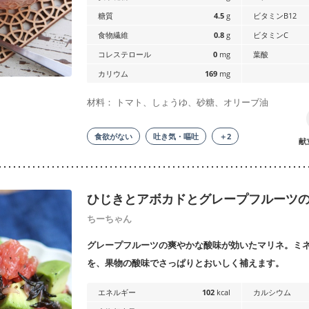
糖質
4.5
g
ビタミンB12
食物繊維
0.8
g
ビタミンC
コレステロール
0
mg
葉酸
カリウム
169
mg
材料： トマト、しょうゆ、砂糖、オリーブ油
食欲がない
吐き気・嘔吐
＋2
献
ひじきとアボカドとグレープフルーツ
ちーちゃん
グレープフルーツの爽やかな酸味が効いたマリネ。ミ
を、果物の酸味でさっぱりとおいしく補えます。
エネルギー
102
kcal
カルシウム