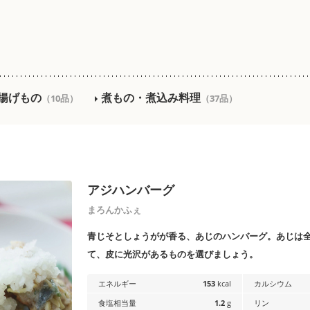
揚げもの
煮もの・煮込み料理
（10品）
（37品）
アジハンバーグ
まろんかふぇ
青じそとしょうがが香る、あじのハンバーグ。あじは
て、皮に光沢があるものを選びましょう。
エネルギー
153
kcal
カルシウム
食塩相当量
1.2
g
リン