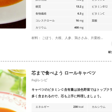
糖質
13.2
g
ビタミンB12
食物繊維
6.3
g
ビタミンC
コレステロール
16
mg
葉酸
カリウム
400
mg
材料： ごぼう、大根、人参、鶏ささみ、片栗粉…
献
芯まで食べよう ロールキャベツ
Fujiレシピ
キャベツのビタミンＣ含有量は淡色野菜ではトップク
多く含まれるので、芯も上手に料理しましょう。
エネルギー
230
kcal
カルシウム