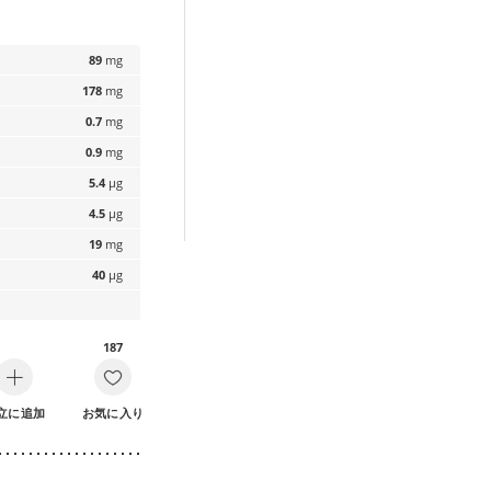
。
89
mg
178
mg
0.7
mg
0.9
mg
5.4
µg
4.5
µg
19
mg
40
µg
187
立に追加
お気に入り