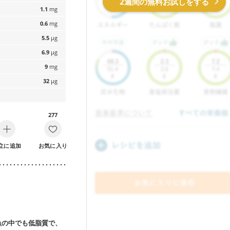
2週間の無料お試しをする
1.1
mg
0.6
mg
5.5
µg
6.9
µg
9
mg
32
µg
277
立に追加
お気に入り
魚の中でも低脂質で、