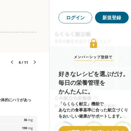
ログイン
新規登録
6 / 11
好きなレシピを選ぶだけ。
毎日の栄養管理を
かんたんに。
全体的にハリがあっ
「らくらく献立」機能で
あなたの食事基準に合った献立づくり
をおいしい健康がサポートします。
36
mg
190
mg