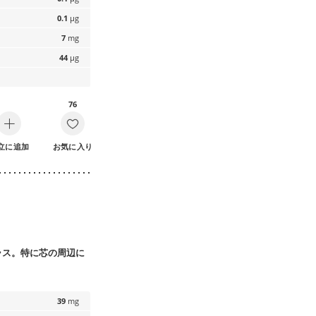
0.1
µg
7
mg
44
µg
76
立に追加
お気に入り
ラス。特に芯の周辺に
39
mg