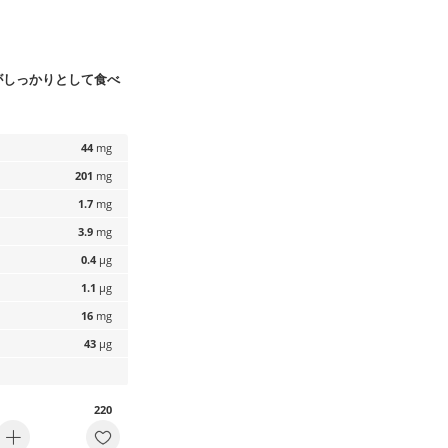
がしっかりとして食べ
44
mg
201
mg
1.7
mg
3.9
mg
0.4
µg
1.1
µg
16
mg
43
µg
220