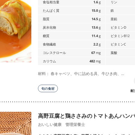
食塩相当量
1.6
g
リン
たんぱく質
15.0
g
鉄
脂質
14.5
g
亜鉛
炭水化物
13.6
g
ビタミンD
糖質
11.4
g
ビタミンB12
食物繊維
2.2
g
ビタミンC
コレステロール
67
mg
葉酸
カリウム
482
mg
材料： 春キャベツ、中に詰める具、牛ひき肉、…
旬の食材
献
高野豆腐と鶏ささみのトマトあんハン
おいしい健康 管理栄養士