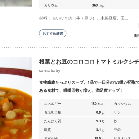
カリウム
363
mg
材料： 合いびき肉（牛７豚３）、木綿豆腐、玉…
おすすめ厳選
献
根菜とお豆のコロコロトマトミルクシ
santababy
食物繊維たっぷりスープ。1品で一日分の1/3量が摂取
ある食材で、咀嚼回数が増え、満足度アップ！
エネルギー
130
kcal
カルシウム
食塩相当量
0.9
g
リン
たんぱく質
9.3
g
鉄
脂質
3.1
g
亜鉛
炭水化物
19.5
g
ビタミンD