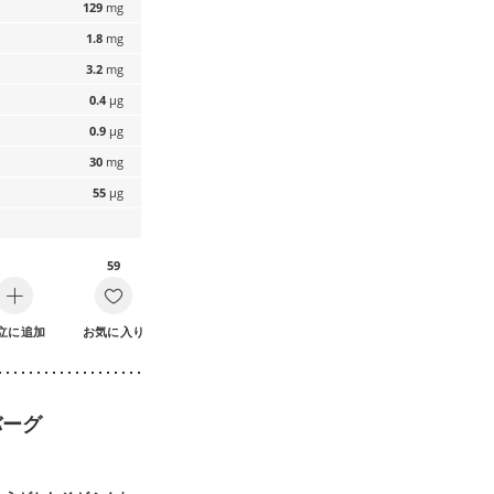
129
mg
1.8
mg
3.2
mg
0.4
µg
0.9
µg
30
mg
55
µg
59
立に追加
お気に入り
バーグ