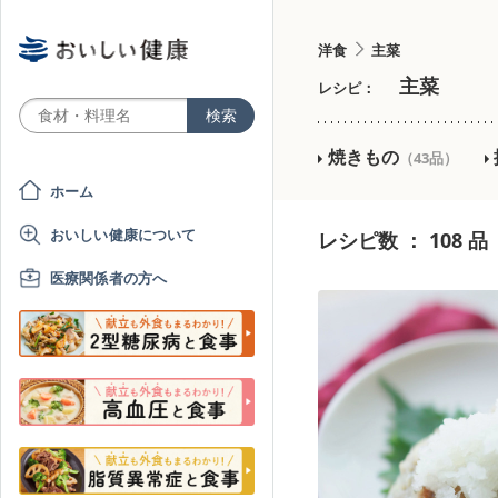
洋食
主菜
主菜
レシピ：
焼きもの
（43品）
ホーム
おいしい健康について
レシピ数 ： 108 品
医療関係者の方へ