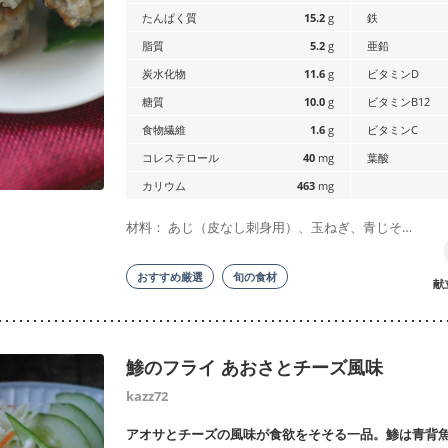
たんぱく質
15.2
g
鉄
脂質
5.2
g
亜鉛
炭水化物
11.6
g
ビタミンD
糖質
10.0
g
ビタミンB12
食物繊維
1.6
g
ビタミンC
コレステロール
40
mg
葉酸
カリウム
463
mg
材料： あじ（皮なし刺身用）、玉ねぎ、青じそ…
おすすめ厳選
旬の食材
献
鯵のフライ あおさとチーズ風味
kazz72
アオサとチーズの風味が食欲をそそる一品。鯵は青背