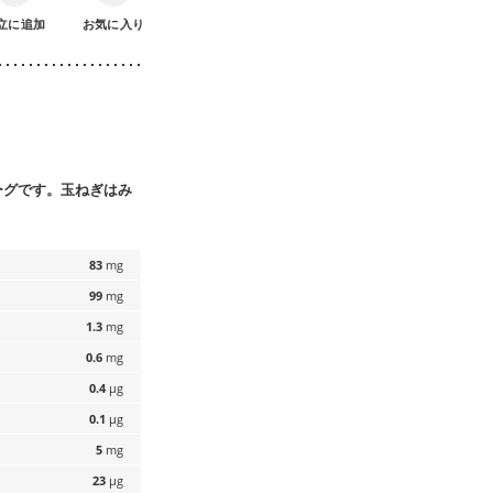
立に追加
お気に入り
ーグです。玉ねぎはみ
83
mg
99
mg
1.3
mg
0.6
mg
0.4
µg
0.1
µg
5
mg
23
µg