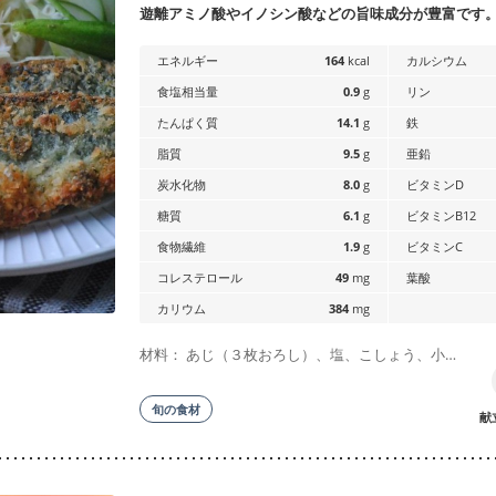
遊離アミノ酸やイノシン酸などの旨味成分が豊富です
エネルギー
164
kcal
カルシウム
食塩相当量
0.9
g
リン
たんぱく質
14.1
g
鉄
脂質
9.5
g
亜鉛
炭水化物
8.0
g
ビタミンD
糖質
6.1
g
ビタミンB12
食物繊維
1.9
g
ビタミンC
コレステロール
49
mg
葉酸
カリウム
384
mg
材料： あじ（３枚おろし）、塩、こしょう、小…
旬の食材
献