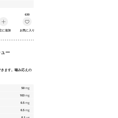
630
立に追加
お気に入り
チュー
できます。噛み応えの
50
mg
103
mg
0.5
mg
0.5
mg
0.1
µg