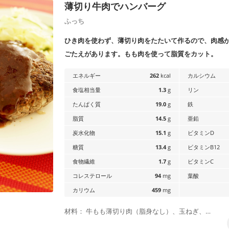
薄切り牛肉でハンバーグ
ふっち
ひき肉を使わず、薄切り肉をたたいて作るので、肉感
ごたえがあります。もも肉を使って脂質をカット。
エネルギー
262
kcal
カルシウム
食塩相当量
1.3
g
リン
たんぱく質
19.0
g
鉄
脂質
14.5
g
亜鉛
炭水化物
15.1
g
ビタミンD
糖質
13.4
g
ビタミンB12
食物繊維
1.7
g
ビタミンC
コレステロール
94
mg
葉酸
カリウム
459
mg
材料： 牛もも薄切り肉（脂身なし）、玉ねぎ、…