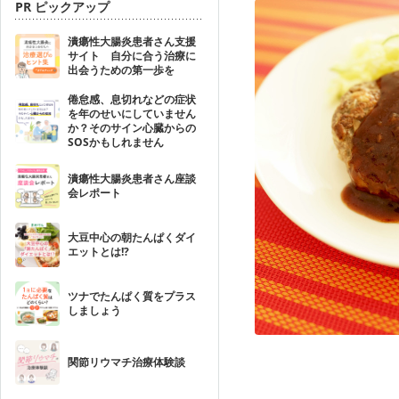
PR ピックアップ
潰瘍性大腸炎患者さん支援
サイト 自分に合う治療に
出会うための第一歩を
倦怠感、息切れなどの症状
を年のせいにしていません
か？そのサイン心臓からの
SOSかもしれません
潰瘍性大腸炎患者さん座談
会レポート
大豆中心の朝たんぱくダイ
エットとは!?
ツナでたんぱく質をプラス
しましょう
関節リウマチ治療体験談