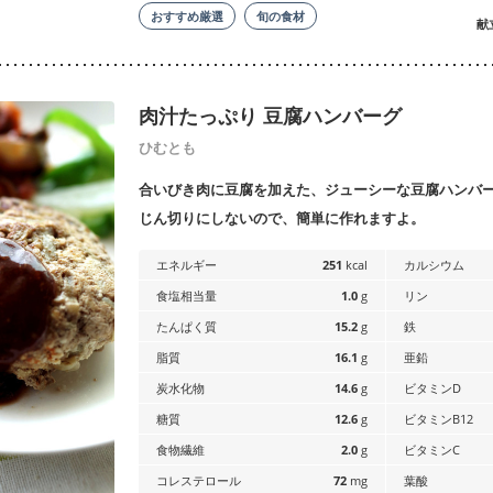
おすすめ厳選
旬の食材
献
肉汁たっぷり 豆腐ハンバーグ
ひむとも
合いびき肉に豆腐を加えた、ジューシーな豆腐ハンバ
じん切りにしないので、簡単に作れますよ。
エネルギー
251
kcal
カルシウム
食塩相当量
1.0
g
リン
たんぱく質
15.2
g
鉄
脂質
16.1
g
亜鉛
炭水化物
14.6
g
ビタミンD
糖質
12.6
g
ビタミンB12
食物繊維
2.0
g
ビタミンC
コレステロール
72
mg
葉酸