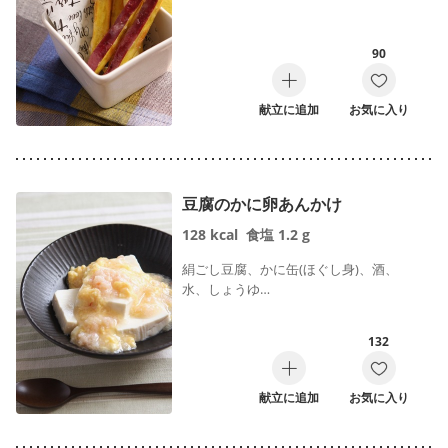
90
献立に追加
お気に入り
豆腐のかに卵あんかけ
128
kcal
食塩
1.2
g
絹ごし豆腐、かに缶(ほぐし身)、酒、
水、しょうゆ…
132
献立に追加
お気に入り