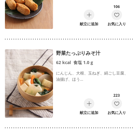
106
献立に追加
お気に入り
野菜たっぷりみそ汁
62
kcal
食塩
1.0
g
にんじん、大根、玉ねぎ、絹ごし豆腐、
油揚げ、ほう…
223
献立に追加
お気に入り