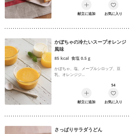
献立に追加
お気に入り
かぼちゃの冷たいスープオレンジ
風味
85
kcal
食塩
0.5
g
かぼちゃ、塩、メープルシロップ、豆
乳、オレンジジ…
54
献立に追加
お気に入り
さっぱりサラダうどん