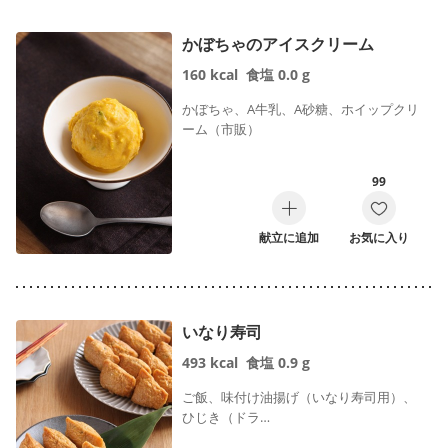
かぼちゃのアイスクリーム
160
kcal
食塩
0.0
g
かぼちゃ、A牛乳、A砂糖、ホイップクリ
ーム（市販）
99
献立に追加
お気に入り
いなり寿司
493
kcal
食塩
0.9
g
ご飯、味付け油揚げ（いなり寿司用）、
ひじき（ドラ…