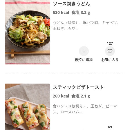
ソース焼きうどん
530
kcal
食塩
3.2
g
うどん（冷凍）、豚バラ肉、キャベツ、
玉ねぎ、もや…
127
献立に追加
お気に入り
スティックピザトースト
269
kcal
食塩
2.1
g
食パン（８枚切り）、玉ねぎ、ピーマ
ン、ロースハム…
69