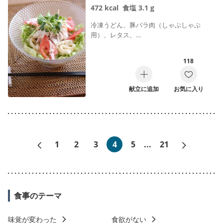
472
kcal
食塩
3.1
g
冷凍うどん、豚バラ肉（しゃぶしゃぶ
用）、レタス、…
118
献立に追加
お気に入り
«前へ
次へ»
1
2
3
4
5
...
21
食事のテーマ
味覚が変わった
食欲がない