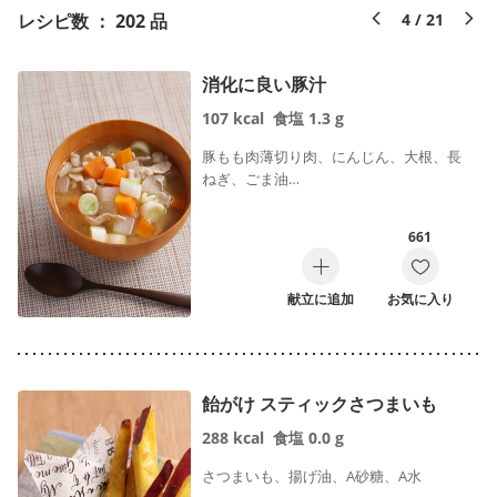
レシピ数 ： 202 品
4 / 21
消化に良い豚汁
107
kcal
食塩
1.3
g
豚もも肉薄切り肉、にんじん、大根、長
ねぎ、ごま油…
661
献立に追加
お気に入り
飴がけ スティックさつまいも
288
kcal
食塩
0.0
g
さつまいも、揚げ油、A砂糖、A水