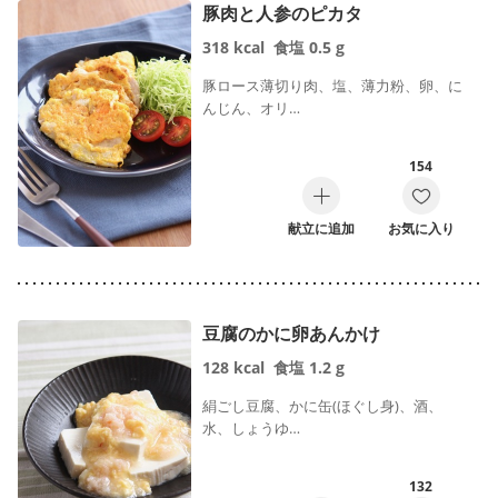
豚肉と人参のピカタ
318
kcal
食塩
0.5
g
豚ロース薄切り肉、塩、薄力粉、卵、に
んじん、オリ…
154
献立に追加
お気に入り
豆腐のかに卵あんかけ
128
kcal
食塩
1.2
g
絹ごし豆腐、かに缶(ほぐし身)、酒、
水、しょうゆ…
132