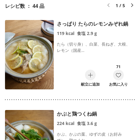
レシピ数 ： 44 品
1 / 5
さっぱり たらのレモンみぞれ鍋
119
kcal
食塩
2.9
g
たら（切り身）、白菜、長ねぎ、大根、
レモン（国産…
71
献立に追加
お気に入り
かぶと鶏つくね鍋
224
kcal
食塩
3.6
g
かぶ、かぶの葉、ゆずの皮（お好み