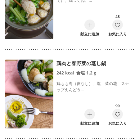
で）、鶏つくね、…
48
献立に追加
お気に入り
鶏肉と春野菜の蒸し鍋
242
kcal
食塩
1.2
g
鶏もも肉（皮なし）、塩、菜の花、スナ
ップえんどう…
99
献立に追加
お気に入り