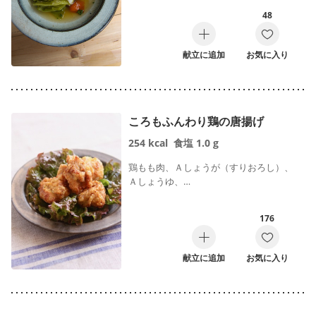
48
献立に追加
お気に入り
ころもふんわり鶏の唐揚げ
254
kcal
食塩
1.0
g
鶏もも肉、Ａしょうが（すりおろし）、
Ａしょうゆ、…
176
献立に追加
お気に入り