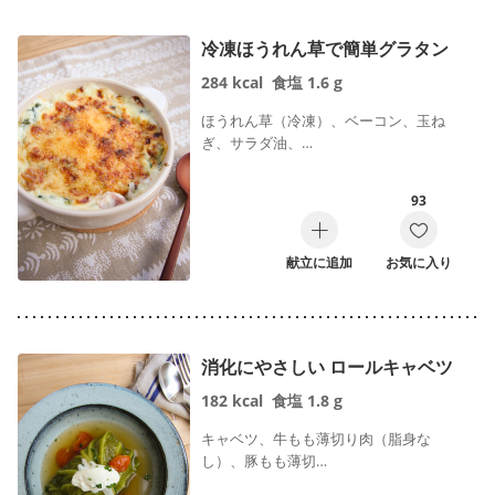
冷凍ほうれん草で簡単グラタン
284
kcal
食塩
1.6
g
ほうれん草（冷凍）、ベーコン、玉ね
ぎ、サラダ油、…
93
献立に追加
お気に入り
消化にやさしい ロールキャベツ
182
kcal
食塩
1.8
g
キャベツ、牛もも薄切り肉（脂身な
し）、豚もも薄切…