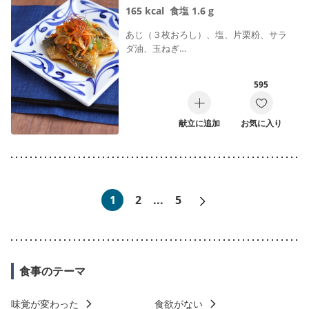
165
kcal
食塩
1.6
g
あじ（３枚おろし）、塩、片栗粉、サラ
ダ油、玉ねぎ…
595
献立に追加
お気に入り
次へ»
1
2
...
5
食事のテーマ
味覚が変わった
食欲がない