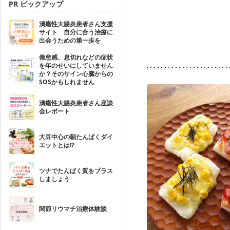
PR ピックアップ
潰瘍性大腸炎患者さん支援
サイト 自分に合う治療に
出会うための第一歩を
倦怠感、息切れなどの症状
を年のせいにしていません
か？そのサイン心臓からの
SOSかもしれません
潰瘍性大腸炎患者さん座談
会レポート
大豆中心の朝たんぱくダイ
エットとは!?
ツナでたんぱく質をプラス
しましょう
関節リウマチ治療体験談