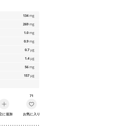
134
mg
269
mg
1.0
mg
0.9
mg
0.7
µg
1.4
µg
56
mg
157
µg
71
立に追加
お気に入り