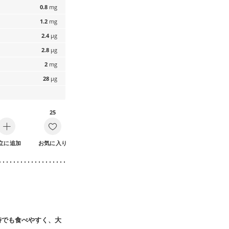
0.8
mg
1.2
mg
2.4
µg
2.8
µg
2
mg
28
µg
25
立に追加
お気に入り
時でも食べやすく、大