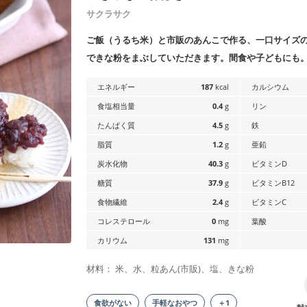
サクラサク
ご飯（うるち米）と市販のあんこで作る、一口サイズ
できな粉をまぶしていただきます。間食や子どもにも
エネルギー
187
kcal
カルシウム
食塩相当量
0.4
g
リン
たんぱく質
4.5
g
鉄
脂質
1.2
g
亜鉛
炭水化物
40.3
g
ビタミンD
糖質
37.9
g
ビタミンB12
食物繊維
2.4
g
ビタミンC
コレステロール
0
mg
葉酸
カリウム
131
mg
材料： 米、水、粒あん(市販)、塩、きな粉
食欲がない
手軽なおやつ
＋1