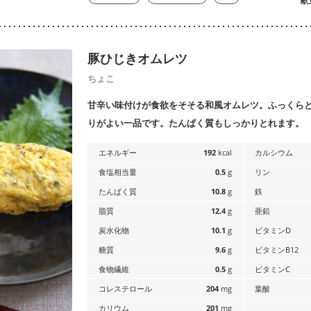
献
豚ひじきオムレツ
ちょこ
甘辛い味付けが食欲をそそる和風オムレツ。ふっくら
りがよい一品です。たんぱく質もしっかりとれます。
エネルギー
192
kcal
カルシウム
食塩相当量
0.5
g
リン
たんぱく質
10.8
g
鉄
脂質
12.4
g
亜鉛
炭水化物
10.1
g
ビタミンD
糖質
9.6
g
ビタミンB12
食物繊維
0.5
g
ビタミンC
コレステロール
204
mg
葉酸
カリウム
201
mg