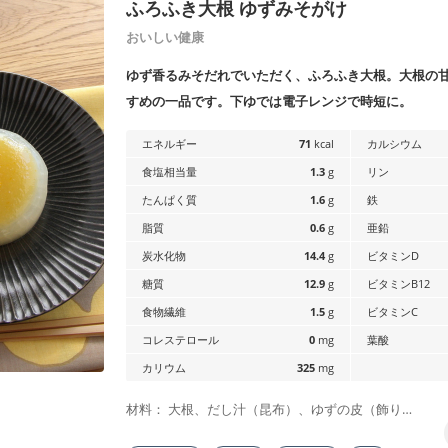
ふろふき大根 ゆずみそがけ
おいしい健康
ゆず香るみそだれでいただく、ふろふき大根。大根の
すめの一品です。下ゆでは電子レンジで時短に。
エネルギー
71
kcal
カルシウム
食塩相当量
1.3
g
リン
たんぱく質
1.6
g
鉄
脂質
0.6
g
亜鉛
炭水化物
14.4
g
ビタミンD
糖質
12.9
g
ビタミンB12
食物繊維
1.5
g
ビタミンC
コレステロール
0
mg
葉酸
カリウム
325
mg
材料： 大根、だし汁（昆布）、ゆずの皮（飾り…