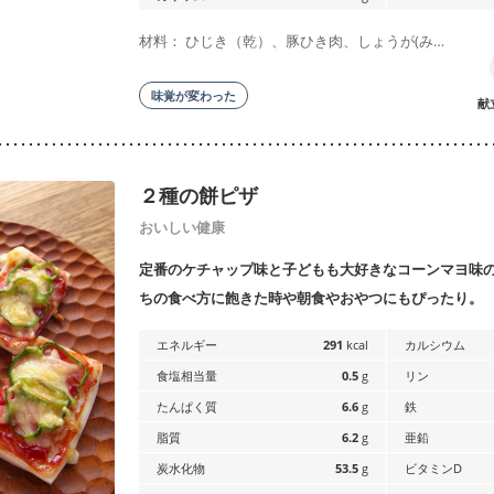
材料： ひじき（乾）、豚ひき肉、しょうが(み…
味覚が変わった
献
２種の餅ピザ
おいしい健康
定番のケチャップ味と子どもも大好きなコーンマヨ味
ちの食べ方に飽きた時や朝食やおやつにもぴったり。
エネルギー
291
kcal
カルシウム
食塩相当量
0.5
g
リン
たんぱく質
6.6
g
鉄
脂質
6.2
g
亜鉛
炭水化物
53.5
g
ビタミンD