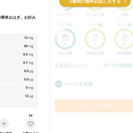
2週間の無料お試しをする
の簡単おはぎ。お好み
。
13
mg
69
mg
0.9
mg
0.7
mg
0.0
µg
0.0
µg
0
mg
12
µg
54