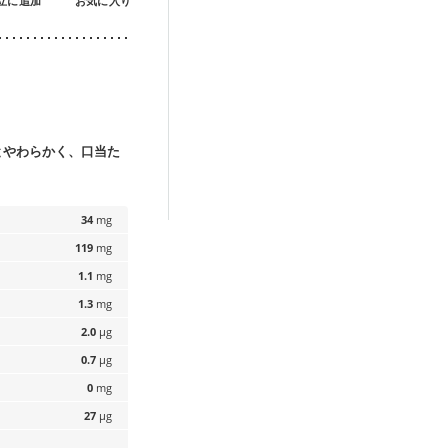
立に追加
お気に入り
とやわらかく、口当た
34
mg
119
mg
1.1
mg
1.3
mg
2.0
µg
0.7
µg
0
mg
27
µg