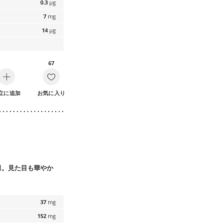
0.3
µg
7
mg
14
µg
67
立に追加
お気に入り
司。見た目も華やか
37
mg
152
mg