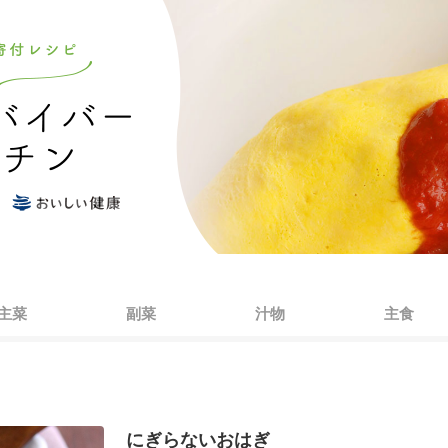
主菜
副菜
汁物
主食
にぎらないおはぎ