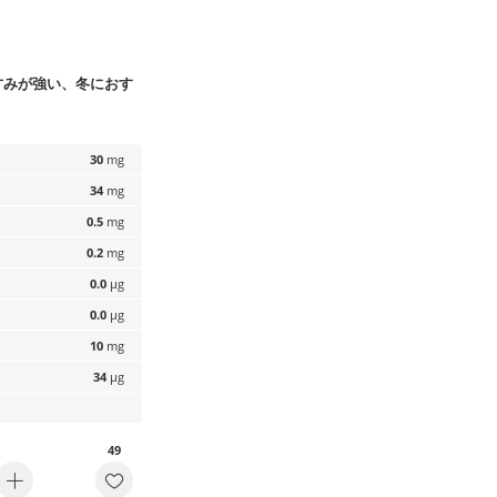
甘みが強い、冬におす
30
mg
34
mg
0.5
mg
0.2
mg
0.0
µg
0.0
µg
10
mg
34
µg
49