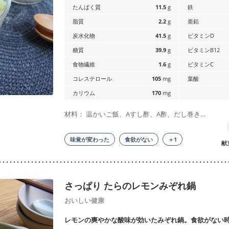
たんぱく質
11.5
g
鉄
脂質
2.2
g
亜鉛
炭水化物
41.5
g
ビタミンD
糖質
39.9
g
ビタミンB12
食物繊維
1.6
g
ビタミンC
コレステロール
105
mg
葉酸
カリウム
170
mg
材料： 温かいご飯、Aすし酢、A酢、だし巻き…
味覚が変わった
食欲がない
＋1
献
さっぱり たらのレモンみぞれ鍋
おいしい健康
レモンの爽やかな酸味が効いたみぞれ鍋。食欲がない