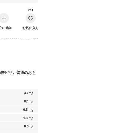
211
立に追加
お気に入り
の餅ピザ。普通のおも
43
mg
87
mg
0.3
mg
1.3
mg
0.0
µg