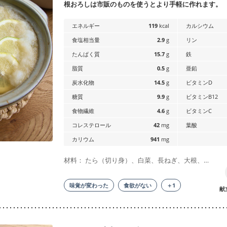
根おろしは市販のものを使うとより手軽に作れます。
エネルギー
119
kcal
カルシウム
食塩相当量
2.9
g
リン
たんぱく質
15.7
g
鉄
脂質
0.5
g
亜鉛
炭水化物
14.5
g
ビタミンD
糖質
9.9
g
ビタミンB12
食物繊維
4.6
g
ビタミンC
コレステロール
42
mg
葉酸
カリウム
941
mg
材料： たら（切り身）、白菜、長ねぎ、大根、…
味覚が変わった
食欲がない
＋1
献