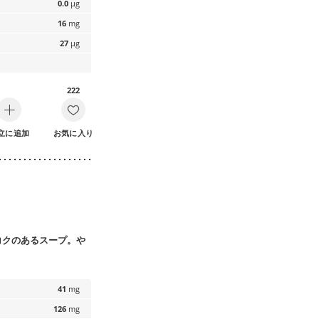
0.0
µg
16
mg
27
µg
222
立に追加
お気に入り
コクのあるスープ。や
41
mg
126
mg