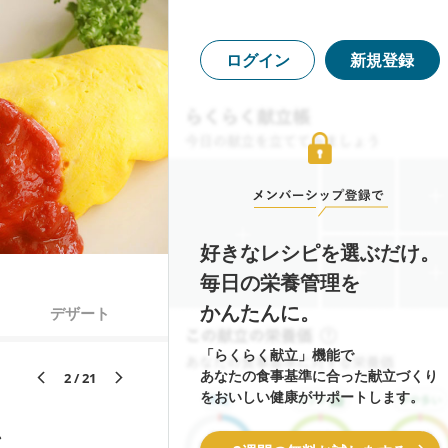
ログイン
新規登録
好きなレシピを選ぶだけ。
毎日の栄養管理を
かんたんに。
デザート
「らくらく献立」機能で
あなたの食事基準に合った献立づくり
2 / 21
をおいしい健康がサポートします。
ン