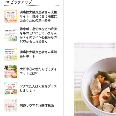
PR ピックアップ
潰瘍性大腸炎患者さん支援
サイト 自分に合う治療に
出会うための第一歩を
倦怠感、息切れなどの症状
を年のせいにしていません
か？そのサイン心臓からの
SOSかもしれません
潰瘍性大腸炎患者さん座談
会レポート
大豆中心の朝たんぱくダイ
エットとは!?
ツナでたんぱく質をプラス
しましょう
関節リウマチ治療体験談