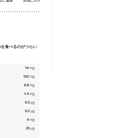
立に追加
お気に入り
のを食べるのがつらい
14
mg
152
mg
0.8
mg
1.4
mg
0.3
µg
0.2
µg
4
mg
25
µg