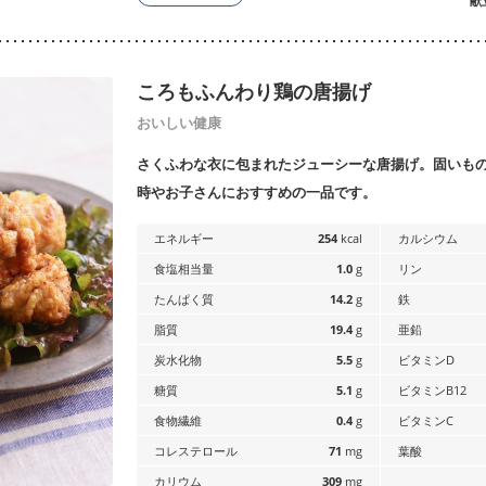
献
ころもふんわり鶏の唐揚げ
おいしい健康
さくふわな衣に包まれたジューシーな唐揚げ。固いも
時やお子さんにおすすめの一品です。
エネルギー
254
kcal
カルシウム
食塩相当量
1.0
g
リン
たんぱく質
14.2
g
鉄
脂質
19.4
g
亜鉛
炭水化物
5.5
g
ビタミンD
糖質
5.1
g
ビタミンB12
食物繊維
0.4
g
ビタミンC
コレステロール
71
mg
葉酸
カリウム
309
mg