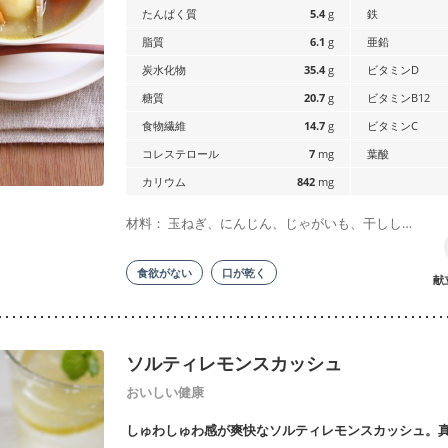
たんぱく質
5.4
g
鉄
脂質
6.1
g
亜鉛
炭水化物
35.4
g
ビタミンD
糖質
20.7
g
ビタミンB12
食物繊維
14.7
g
ビタミンC
コレステロール
7
mg
葉酸
カリウム
842
mg
材料： 玉ねぎ、にんじん、じゃがいも、干しし…
食欲がない
口が乾く
献
ソルティレモンスカッシュ
おいしい健康
しゅわしゅわ感が爽快なソルティレモンスカッシュ。