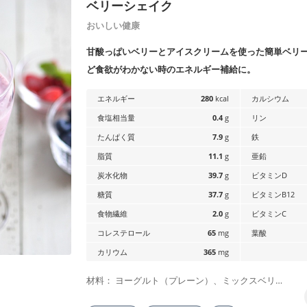
ベリーシェイク
おいしい健康
甘酸っぱいベリーとアイスクリームを使った簡単ベリ
ど食欲がわかない時のエネルギー補給に。
エネルギー
280
kcal
カルシウム
食塩相当量
0.4
g
リン
たんぱく質
7.9
g
鉄
脂質
11.1
g
亜鉛
炭水化物
39.7
g
ビタミンD
糖質
37.7
g
ビタミンB12
食物繊維
2.0
g
ビタミンC
コレステロール
65
mg
葉酸
カリウム
365
mg
材料： ヨーグルト（プレーン）、ミックスベリ…