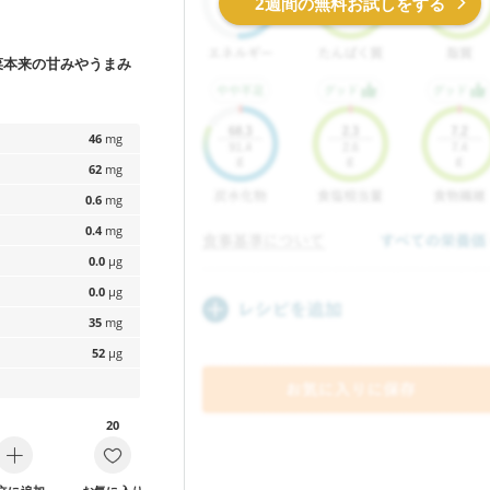
2週間の無料お試しをする
菜本来の甘みやうまみ
46
mg
62
mg
0.6
mg
0.4
mg
0.0
µg
0.0
µg
35
mg
52
µg
20