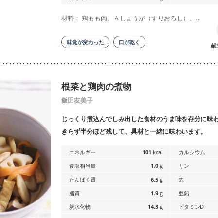
材料： 鶏もも肉、Ａしょうが（すりおろし）、…
味覚が変わった
口が乾く
献
根菜と鶏肉の煮物
飯田友美子
じっくり煮込んでしみ出した食材のうま味を存分に味
きらず半分ほど残して、具材と一緒に味わいます。
エネルギー
101
kcal
カルシウム
食塩相当量
1.0
g
リン
たんぱく質
6.5
g
鉄
脂質
1.9
g
亜鉛
炭水化物
14.3
g
ビタミンD