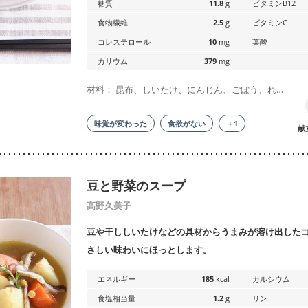
糖質
11.8
g
ビタミンB12
食物繊維
2.5
g
ビタミンC
コレステロール
10
mg
葉酸
カリウム
379
mg
材料： 昆布、しいたけ、にんじん、ごぼう、れ…
味覚が変わった
食欲がない
＋1
献
豆と野菜のスープ
高野久美子
豆や干ししいたけなどの具材からうまみが溶け出した
さしい味わいにほっとします。
エネルギー
185
kcal
カルシウム
食塩相当量
1.2
g
リン