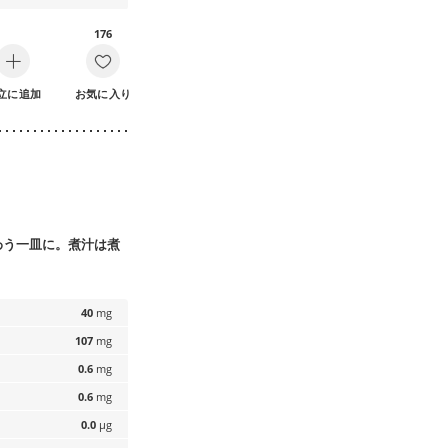
176
立に追加
お気に入り
わう一皿に。煮汁は煮
40
mg
107
mg
0.6
mg
0.6
mg
0.0
µg