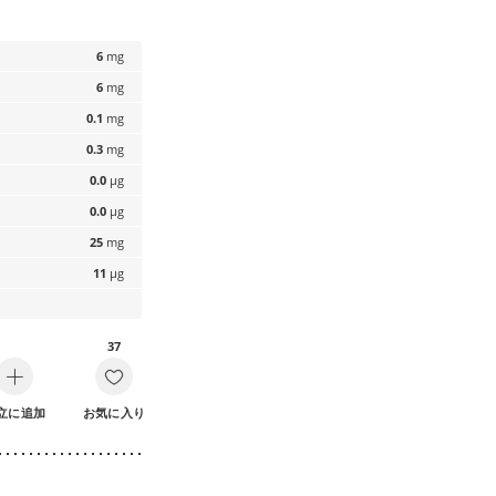
6
mg
6
mg
0.1
mg
0.3
mg
0.0
µg
0.0
µg
25
mg
11
µg
37
立に追加
お気に入り