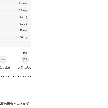
1.4
mg
0.8
mg
0.3
µg
0.0
µg
35
mg
57
µg
159
立に追加
お気に入り
真夏の塩分とエネルギ