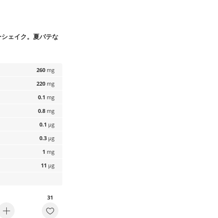
ーシェイク。夏バテな
260
mg
220
mg
0.1
mg
0.8
mg
0.1
µg
0.3
µg
1
mg
11
µg
31