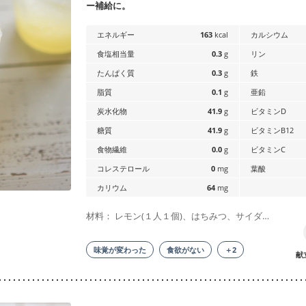
ー補給に。
エネルギー
163
kcal
カルシウム
食塩相当量
0.3
g
リン
たんぱく質
0.3
g
鉄
脂質
0.1
g
亜鉛
炭水化物
41.9
g
ビタミンD
糖質
41.9
g
ビタミンB12
食物繊維
0.0
g
ビタミンC
コレステロール
0
mg
葉酸
カリウム
64
mg
材料： レモン(１人１個)、はちみつ、サイダ…
味覚が変わった
食欲がない
＋2
献