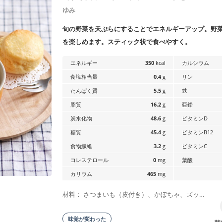
ゆみ
旬の野菜を天ぷらにすることでエネルギーアップ。野
を楽しめます。スティック状で食べやすく。
エネルギー
350
kcal
カルシウム
食塩相当量
0.4
g
リン
たんぱく質
5.5
g
鉄
脂質
16.2
g
亜鉛
炭水化物
48.6
g
ビタミンD
糖質
45.4
g
ビタミンB12
食物繊維
3.2
g
ビタミンC
コレステロール
0
mg
葉酸
カリウム
465
mg
材料： さつまいも（皮付き）、かぼちゃ、ズッ…
味覚が変わった