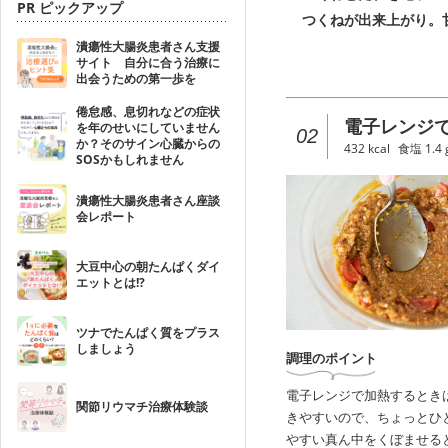
PR ピックアップ
つくねが出来上がり。
潰瘍性大腸炎患者さん支援
サイト 自分に合う治療に
出会うための第一歩を
倦怠感、息切れなどの症状
電子レンジで
を年のせいにしていません
02
か？そのサイン心臓からの
432
kcal
食塩
1.4
SOSかもしれません
潰瘍性大腸炎患者さん座談
会レポート
大豆中心の朝たんぱくダイ
エットとは!?
ツナでたんぱく質をプラス
しましょう
調理のポイント
電子レンジで加熱するとき
関節リウマチ治療体験談
きやすいので、ちょっとひ
やすい真ん中をくぼませる