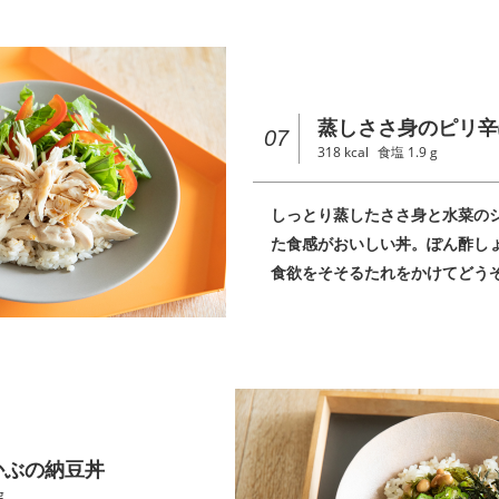
蒸しささ身のピリ辛
07
318
kcal
食塩
1.9
g
しっとり蒸したささ身と水菜の
た食感がおいしい丼。ぽん酢し
食欲をそそるたれをかけてどう
かぶの納豆丼
g