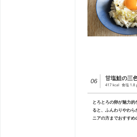
甘塩鮭の三
06
417
kcal
食塩
1.8
とろとろの卵が魅力的
ると、ふんわりやわら
ニアの方までおすすめ