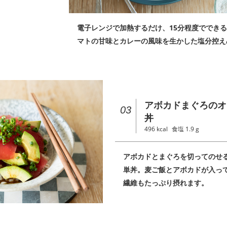
電子レンジで加熱するだけ、15分程度ででき
マトの甘味とカレーの風味を生かした塩分控え
アボカドまぐろのオ
03
丼
496
kcal
食塩
1.9
g
アボカドとまぐろを切ってのせ
単丼。麦ご飯とアボカドが入っ
繊維もたっぷり摂れます。