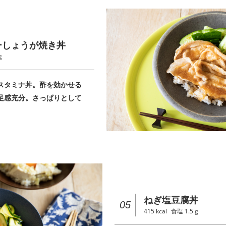
ーしょうが焼き丼
g
スタミナ丼。酢を効かせる
足感充分。さっぱりとして
ねぎ塩豆腐丼
05
415
kcal
食塩
1.5
g