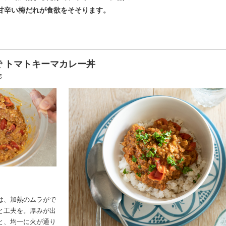
甘辛い梅だれが食欲をそそります。
 トマトキーマカレー丼
g
は、加熱のムラがで
と工夫を。厚みが出
と、均一に火が通り