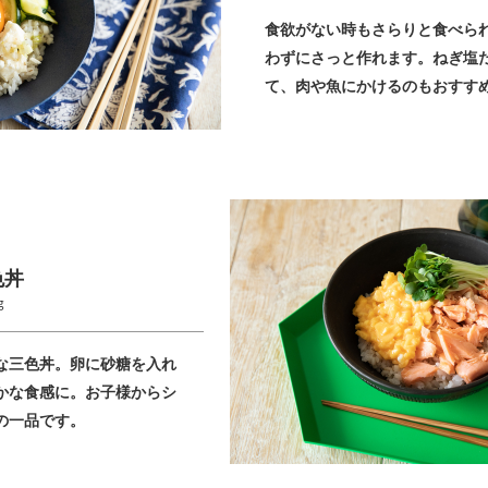
食欲がない時もさらりと食べら
わずにさっと作れます。ねぎ塩
て、肉や魚にかけるのもおすす
色丼
g
な三色丼。卵に砂糖を入れ
かな食感に。お子様からシ
の一品です。