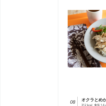
オクラとめ
08
312
kcal
食塩
1.6