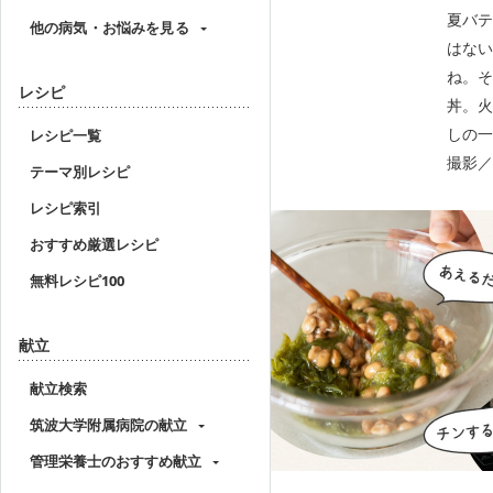
夏バテ
他の病気・お悩みを見る
はない
ね。そ
レシピ
丼。火
しの一
レシピ一覧
撮影／
テーマ別レシピ
レシピ索引
おすすめ厳選レシピ
無料レシピ100
献立
献立検索
筑波大学附属病院の献立
管理栄養士のおすすめ献立