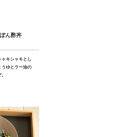
ぽん酢丼
シャキシャキとし
ょうゆとラー油の
ぞ。