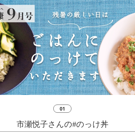
01
市瀬悦子さんの#のっけ丼