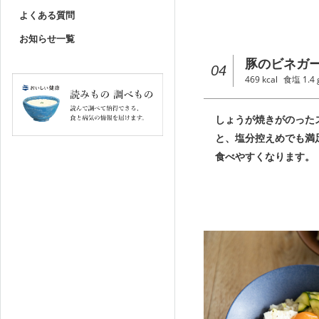
よくある質問
お知らせ一覧
豚のビネガ
04
469
kcal
食塩
1.4
しょうが焼きがのった
と、塩分控えめでも満
食べやすくなります。