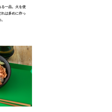
れる一品。火を使
だれは多めに作っ
め。