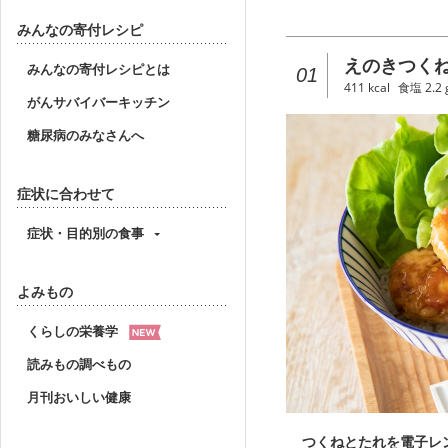
みんなの寄付レシピ
えのきつく
みんなの寄付レシピとは
01
411
kcal
食塩
2.2
がんサバイバーキッチン
糖尿病のみなさんへ
症状に合わせて
症状・目的別の食事
よみもの
くらしの栄養学
読みもの調べもの
月刊おいしい健康
つくねとたれを電子レ