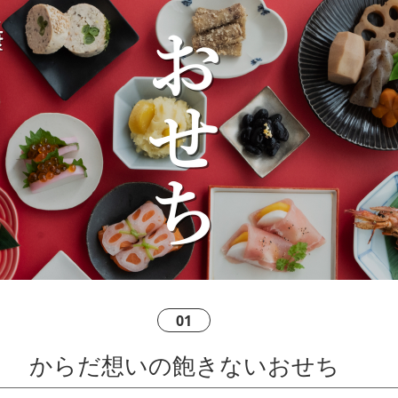
01
からだ想いの飽きないおせち