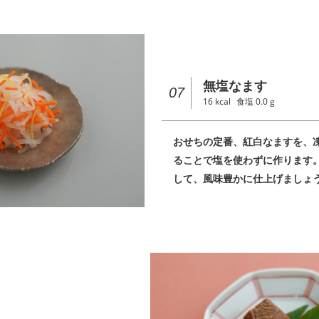
無塩なます
07
16
kcal
食塩
0.0
g
おせちの定番、紅白なますを、
ることで塩を使わずに作ります
して、風味豊かに仕上げましょ