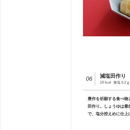
減塩田作り
06
29
kcal
食塩
0.2
g
豊作を祈願する食べ物
田作り。しょうゆは最
で、塩分控えめに仕上