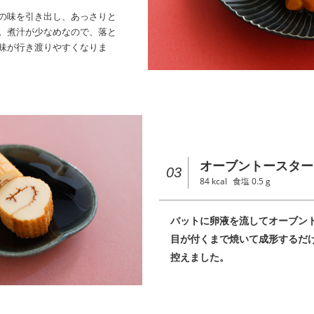
の味を引き出し、あっさりと
。煮汁が少なめなので、落と
味が行き渡りやすくなりま
オーブントースター
03
84
kcal
食塩
0.5
g
バットに卵液を流してオーブン
目が付くまで焼いて成形するだ
控えました。