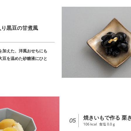
入り黒豆の甘煮風
を加えた、洋風おせちにも
大豆を温めた砂糖液にひと
。
焼きいもで作る 栗
05
106
kcal
食塩
0.0
g