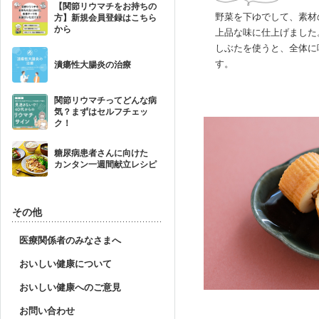
【関節リウマチをお持ちの
野菜を下ゆでして、素材
方】新規会員登録はこちら
から
上品な味に仕上げました
しぶたを使うと、全体に
す。
潰瘍性大腸炎の治療
関節リウマチってどんな病
気？まずはセルフチェッ
ク！
糖尿病患者さんに向けた
カンタン一週間献立レシピ
その他
医療関係者のみなさまへ
おいしい健康について
おいしい健康へのご意見
お問い合わせ