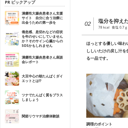
PR ピックアップ
潰瘍性大腸炎患者さん支援
サイト 自分に合う治療に
塩分を抑えた
出会うための第一歩を
02
78
kcal
食塩
0.7
g
倦怠感、息切れなどの症状
を年のせいにしていません
か？そのサイン心臓からの
ほっとする優しい味わ
SOSかもしれません
ししいたけの戻し汁を
潰瘍性大腸炎患者さん座談
る一品です。
会レポート
大豆中心の朝たんぱくダイ
エットとは!?
ツナでたんぱく質をプラス
しましょう
関節リウマチ治療体験談
調理のポイント